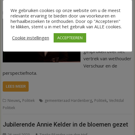
Bert Gelling te gast bij Vechtdal Politiek
We gebruiken cookies op onze website om u de meest
12 juni 2023
Arjen Roelofs
relevante ervaring te bieden door uw voorkeuren en
herhaalbezoeken te onthouden. Door op "Accepteren"
Bert Gelling (VVD) op
te klikken, stemt u in met het gebruik van ALLE cookies.
vrijdag 16 juni te gast
bij Vechtdal Politiek. Er
Cookie instellingen
ACCEPTEEREN
wordt onder andere
gesproken over het
vertrek van wethouder
Verschuur en de
perspectiefnota.
LEES MEER
,
,
,
Nieuws
Politiek
gemeenteraad Hardenberg
Politiek
Vechtdal
Politiek
Jubilerende Annie Kelder in de bloemen gezet
26 april 2023
Tineke Eilander-van den Hof