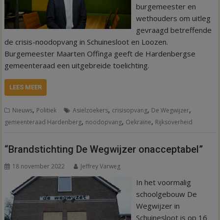
burgemeester en
wethouders om uitleg
gevraagd betreffende
de crisis-noodopvang in Schuinesloot en Loozen.
Burgemeester Maarten Offinga geeft de Hardenbergse
gemeenteraad een uitgebreide toelichting.
LEES MEER
,
,
,
,
Nieuws
Politiek
Asielzoekers
crisisopvang
De Wegwijzer
,
,
,
gemeenteraad Hardenberg
noodopvang
Oekraïne
Rijksoverheid
“Brandstichting De Wegwijzer onacceptabel”
18 november 2022
Jeffrey Varweg
In het voormalig
schoolgebouw De
Wegwijzer in
Schuinesloot is op 16