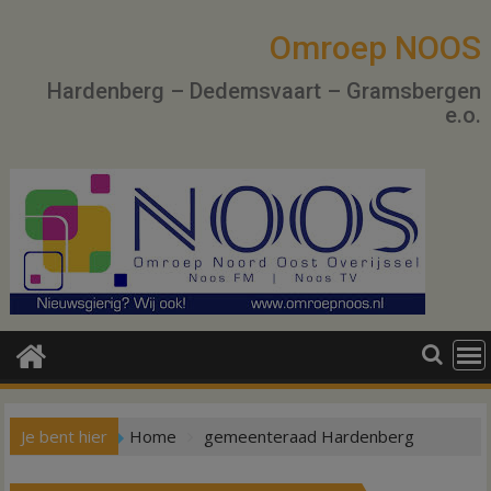
Ga
naar
Omroep NOOS
de
Hardenberg – Dedemsvaart – Gramsbergen
inhoud
e.o.
Je bent hier
Home
gemeenteraad Hardenberg