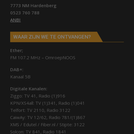
7773 NM Hardenberg
0523 760 788
ANBI
WAAR ZIJN WE TE ONTVANGEN?
Ether;
FM 107.2 MHz – OmroepNOOS
DAB+:
Kanaal 5B
Digitale Kanalen:
Ziggo: TV 41, Radio (1)916
KPN/XS4all: TV (1)341, Radio (1)041
Telfort: TV 2110, Radio 3122
CaiwAy: TV 12/62, Radio 781/(1)867
XMS / Edutel / Fiber.nl / Stipte: 3122
Solcon: TV 841, Radio 1841