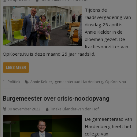
Tijdens de
raadsvergadering van
dinsdag 25 april is
Annie Kelder in de
bloemen gezet. De
fractievoorzitter van
OpKoers.Nu is deze maand 25 jaar raadslid.
LEES MEER
,
,
Politiek
Annie Kelder
gemeenteraad Hardenberg
OpKoers.nu
Burgemeester over crisis-noodopvang
30 november 2022
Tineke Eilander-van den Hof
De gemeenteraad van
Hardenberg heeft het
college van