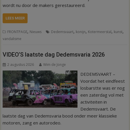
wordt nu door de makers gerestaureerd.
LEES MEER
,
,
,
,
,
FRONTPAGE
Nieuws
Dedemsvaart
konijn
Kotermeerstal
kunst
vandalisme
VIDEO’S laatste dag Dedemsvaria 2026
2 augustus 2026
Wim de Jonge
DEDEMSVAART –
Voordat het eindfeest
losbarstte was er nog
een zaterdag vol met
activiteiten in
Dedemsvaart. De
laatste dag van Dedemsvaria bood onder meer klassieke
motoren, zang en autorodeo.