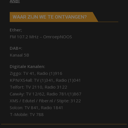
ANBI
WAAR ZIJN WE TE ONTVANGEN?
Ether;
FM 107.2 MHz – OmroepNOOS
DAB+:
Kanaal 5B
Digitale Kanalen:
Ziggo: TV 41, Radio (1)916
KPN/XS4all: TV (1)341, Radio (1)041
Telfort: TV 2110, Radio 3122
CaiwAy: TV 12/62, Radio 781/(1)867
XMS / Edutel / Fiber.nl / Stipte: 3122
Solcon: TV 841, Radio 1841
T-Mobile: TV 788