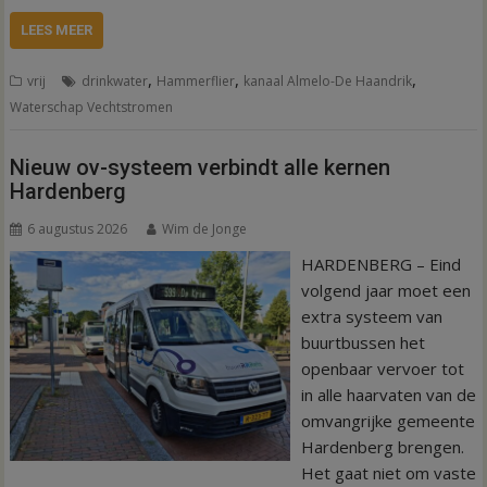
LEES MEER
,
,
,
vrij
drinkwater
Hammerflier
kanaal Almelo-De Haandrik
Waterschap Vechtstromen
Nieuw ov-systeem verbindt alle kernen
Hardenberg
6 augustus 2026
Wim de Jonge
HARDENBERG – Eind
volgend jaar moet een
extra systeem van
buurtbussen het
openbaar vervoer tot
in alle haarvaten van de
omvangrijke gemeente
Hardenberg brengen.
Het gaat niet om vaste