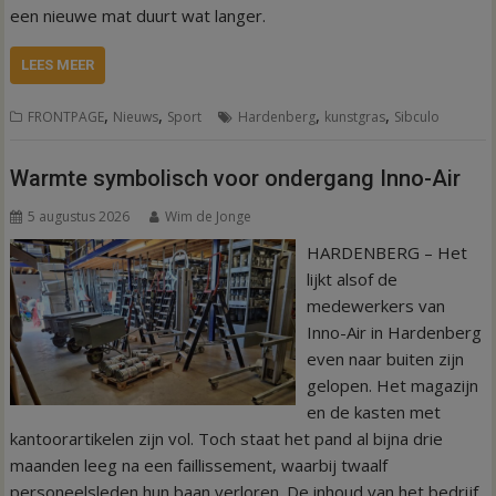
een nieuwe mat duurt wat langer.
LEES MEER
,
,
,
,
FRONTPAGE
Nieuws
Sport
Hardenberg
kunstgras
Sibculo
Warmte symbolisch voor ondergang Inno-Air
5 augustus 2026
Wim de Jonge
HARDENBERG – Het
lijkt alsof de
medewerkers van
Inno-Air in Hardenberg
even naar buiten zijn
gelopen. Het magazijn
en de kasten met
kantoorartikelen zijn vol. Toch staat het pand al bijna drie
maanden leeg na een faillissement, waarbij twaalf
personeelsleden hun baan verloren. De inhoud van het bedrijf