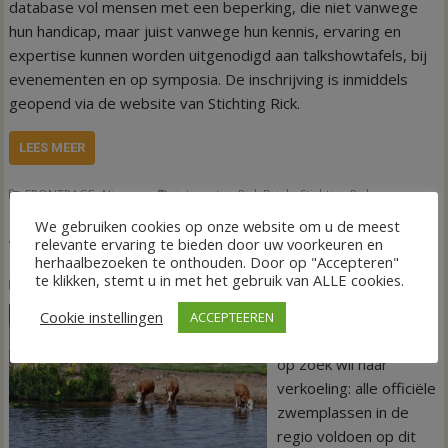
database vol mensen met een beperking, die niet vanwege
hun handicap, maar juist vanwege hun kennis, ervaring en
expertise kunnen worden uitgenodigd aan talkshowtafels, bij
evenementen en op symposia. De inschrijving is inmiddels
geopend via de website van Stichting Rick.
LEES MEER
,
,
,
FRONTPAGE
Nieuws
integratie
Rick Brink
Stichting Rick
We gebruiken cookies op onze website om u de meest
relevante ervaring te bieden door uw voorkeuren en
Waterkwaliteit zwemplassen in orde
herhaalbezoeken te onthouden. Door op "Accepteren"
te klikken, stemt u in met het gebruik van ALLE cookies.
4 augustus 2026
Wim de Jonge
VECHTDAL – Het
Cookie instellingen
ACCEPTEEREN
goede nieuws voor wie
op zoek wil naar
verkoeling: alle officiële
zwemplassen in de
regio voldoen op dit