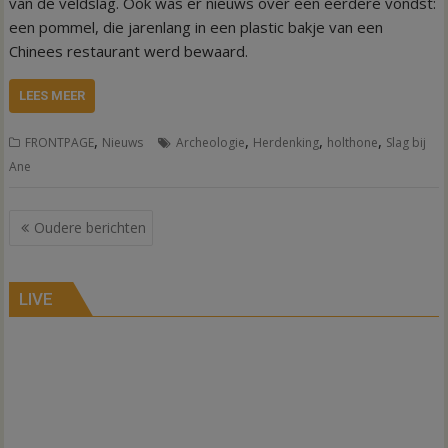
van de veldslag. Ook was er nieuws over een eerdere vondst:
een pommel, die jarenlang in een plastic bakje van een
Chinees restaurant werd bewaard.
LEES MEER
,
,
,
,
FRONTPAGE
Nieuws
Archeologie
Herdenking
holthone
Slag bij
Ane
Berichtennavigatie
Oudere berichten
LIVE