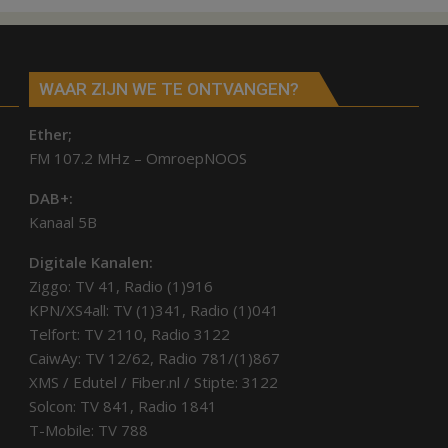
WAAR ZIJN WE TE ONTVANGEN?
Ether;
FM 107.2 MHz – OmroepNOOS
DAB+:
Kanaal 5B
Digitale Kanalen:
Ziggo: TV 41, Radio (1)916
KPN/XS4all: TV (1)341, Radio (1)041
Telfort: TV 2110, Radio 3122
CaiwAy: TV 12/62, Radio 781/(1)867
XMS / Edutel / Fiber.nl / Stipte: 3122
Solcon: TV 841, Radio 1841
T-Mobile: TV 788