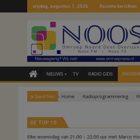
Ga
vrijdag, augustus 7, 2026
Recente berichten
naar
de
inhoud
NIEUWS
TV
RADIO GIDS
PROGRA
Je bent hier
Home
Radioprogrammering
P
DE TOP 10
Elke woensdag van 21.00 – 22.00 uur met Marco H