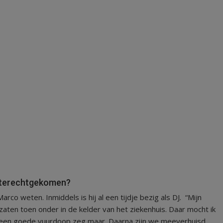
p terechtgekomen?
arco weten. Inmiddels is hij al een tijdje bezig als DJ. “Mijn
ten toen onder in de kelder van het ziekenhuis. Daar mocht ik
t een goede vuurdoop zeg maar. Daarna zijn we meeverhuisd