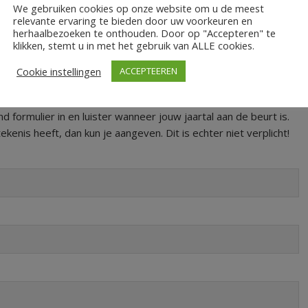
We gebruiken cookies op onze website om u de meest
j elkaar, die toen in de Top 40 stonden. Je kiest bijvoorbeeld
relevante ervaring te bieden door uw voorkeuren en
ng voor woensdag 2 juni, dan draait Marco de top 10 van 2 juni
herhaalbezoeken te onthouden. Door op "Accepteren" te
klikken, stemt u in met het gebruik van ALLE cookies.
Cookie instellingen
ACCEPTEEREN
40 op RTV4. Je hoort ook de alarmschijf van toen en hij sluit de
 formulier in en luister wanneer jouw jaartal aan de beurt is.
kenis heeft, dan kun je aangeven. Dit is echter niet verplicht!