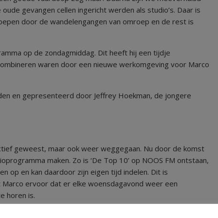
 oude gevangen cellen ingericht werden als studio’s. Daar is
epen door de wandelengangen van omroep en de rest is
amma op de zondagmiddag. Dit heeft hij een tijdje
 combineren waren door een nieuwe werkomgeving voor Marco
den en gepresenteerd door Jeffrey Hoekman, de jongere
 actief geweest, maar ook weer weggegaan. Nu door de komst
radioprogramma maken. Zo is ‘De Top 10’ op NOOS FM ontstaan,
 op en kan daardoor zijn eigen tijd indelen. Dit is
gt Marco ervoor dat er elke woensdagavond weer een
e horen is.
ar. De luisteraar mag een jaartal doorgeven, bijvoorbeeld