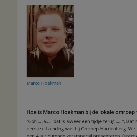
Marco Hoekman
Hoe is Marco Hoekman bij de lokale omroe
“Goh…. ja…….dat is alweer een tijdje terug…….”, laat M
eerste uitzending was bij Omroep Hardenberg. We za
een 4 uur durende kerstspecial presenteren. Direc