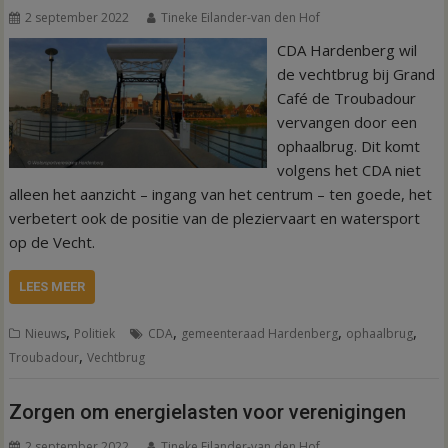
2 september 2022
Tineke Eilander-van den Hof
CDA Hardenberg wil
de vechtbrug bij Grand
Café de Troubadour
vervangen door een
ophaalbrug. Dit komt
volgens het CDA niet
alleen het aanzicht – ingang van het centrum – ten goede, het
verbetert ook de positie van de pleziervaart en watersport
op de Vecht.
LEES MEER
,
,
,
,
Nieuws
Politiek
CDA
gemeenteraad Hardenberg
ophaalbrug
,
Troubadour
Vechtbrug
Zorgen om energielasten voor verenigingen
2 september 2022
Tineke Eilander-van den Hof