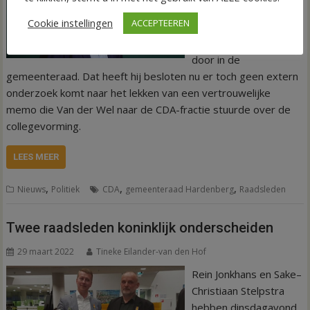
Hardenberg en gaat na
Cookie instellingen
ACCEPTEEREN
het zomerreces als
zelfstandige fractie
door in de
gemeenteraad. Dat heeft hij besloten nu er toch geen extern
onderzoek komt naar het lekken van een vertrouwelijke
memo die Van der Wel naar de CDA-fractie stuurde over de
collegevorming.
LEES MEER
,
,
,
Nieuws
Politiek
CDA
gemeenteraad Hardenberg
Raadsleden
Twee raadsleden koninklijk onderscheiden
29 maart 2022
Tineke Eilander-van den Hof
Rein Jonkhans en Sake–
Christiaan Stelpstra
hebben dinsdagavond