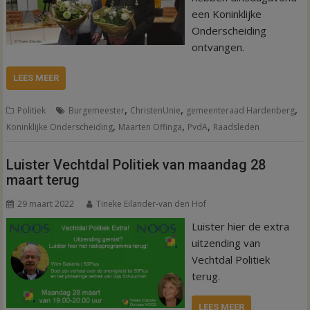
een Koninklijke
Onderscheiding
ontvangen.
LEES MEER
,
,
,
Politiek
Burgemeester
ChristenUnie
gemeenteraad Hardenberg
,
,
,
Koninklijke Onderscheiding
Maarten Offinga
PvdA
Raadsleden
Luister Vechtdal Politiek van maandag 28
maart terug
29 maart 2022
Tineke Eilander-van den Hof
Luister hier de extra
uitzending van
Vechtdal Politiek
terug.
LEES MEER