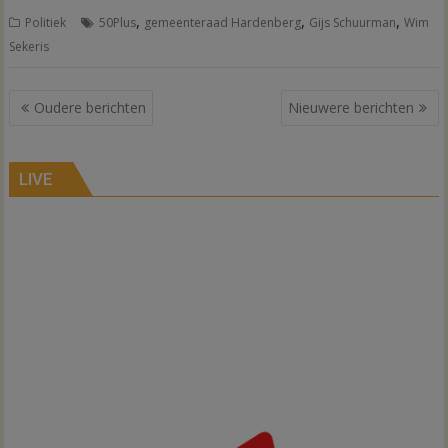
,
,
,
Politiek
50Plus
gemeenteraad Hardenberg
Gijs Schuurman
Wim
Sekeris
Berichtennavigatie
Oudere berichten
Nieuwere berichten
LIVE