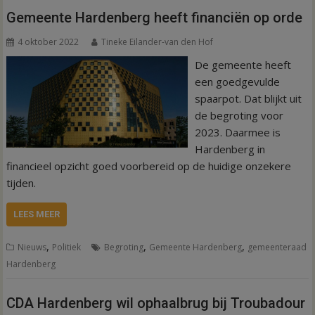
Gemeente Hardenberg heeft financiën op orde
4 oktober 2022
Tineke Eilander-van den Hof
De gemeente heeft
een goedgevulde
spaarpot. Dat blijkt uit
de begroting voor
2023. Daarmee is
Hardenberg in
financieel opzicht goed voorbereid op de huidige onzekere
tijden.
LEES MEER
,
,
,
Nieuws
Politiek
Begroting
Gemeente Hardenberg
gemeenteraad
Hardenberg
CDA Hardenberg wil ophaalbrug bij Troubadour