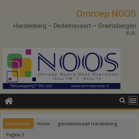
Ga
naar
Omroep NOOS
de
Hardenberg – Dedemsvaart – Gramsbergen
inhoud
e.o.
Je bent hier
Home
gemeenteraad Hardenberg
Pagina 2