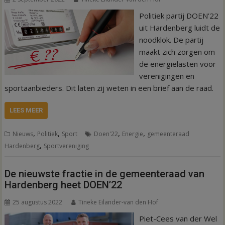
Politiek partij DOEN’22
uit Hardenberg luidt de
noodklok. De partij
maakt zich zorgen om
de energielasten voor
verenigingen en
sportaanbieders. Dit laten zij weten in een brief aan de raad.
LEES MEER
,
,
,
,
Nieuws
Politiek
Sport
Doen'22
Energie
gemeenteraad
,
Hardenberg
Sportvereniging
De nieuwste fractie in de gemeenteraad van
Hardenberg heet DOEN’22
25 augustus 2022
Tineke Eilander-van den Hof
Piet-Cees van der Wel