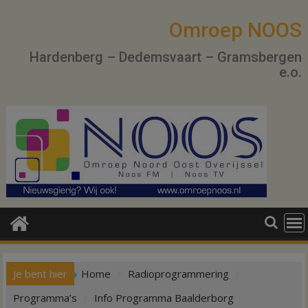
Ga
naar
Omroep NOOS
de
Hardenberg – Dedemsvaart – Gramsbergen
inhoud
e.o.
Je bent hier
Home
Radioprogrammering
Programma’s
Info Programma Baalderborg