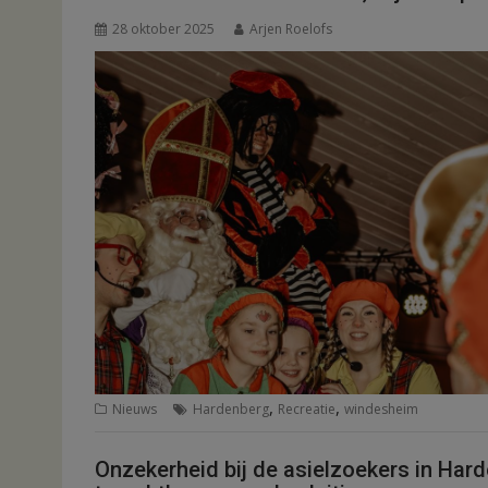
28 oktober 2025
Arjen Roelofs
,
,
Nieuws
Hardenberg
Recreatie
windesheim
Onzekerheid bij de asielzoekers in Har