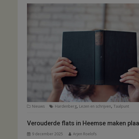
,
,
Nieuws
Hardenberg
Lezen en schrijven
Taalpunt
Verouderde flats in Heemse maken pla
9 december 2025
Arjen Roelofs