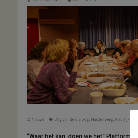
,
,
Nieuws
Dag van de dialoog
Hardenberg
Kleurrijk
“Waar het kan, doen we het” Platform In