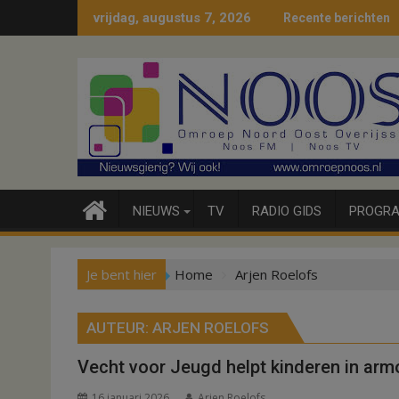
Ga
vrijdag, augustus 7, 2026
Recente berichten
naar
de
inhoud
NIEUWS
TV
RADIO GIDS
PROGRA
Je bent hier
Home
Arjen Roelofs
AUTEUR:
ARJEN ROELOFS
Vecht voor Jeugd helpt kinderen in armo
16 januari 2026
Arjen Roelofs