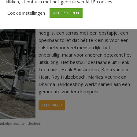
klikken, stemt u in met het gebruik van ALLE cookies.
e beperking
Cookie instellingen
ACCEPTEEREN
HARDENBERG – Een drempel die net te
hoog is, een terras met een opstapje, een
openbaar toilet dat nét te klein is voor een
rolstoel voor veel mensen lijkt het
onbenullig, maar voor anderen betekent het
uitsluiting. Het bestuur bestaande uit Henk
Leemhuis, Henk Bunskoeken, Karin van der
Haar, Roy Hulzebosch, Marlies Veurink en
Dharma Bandoeshing werkt samen aan een
gemeente zonder drempels.
LEES MEER
,
nkelijkheid
windesheim