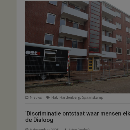
,
,
Nieuws
Flat
Hardenberg
Spaanskamp
‘Discriminatie ontstaat waar mensen elk
de Dialoog
8 december 2025
Arjen Roelofs