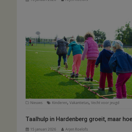
,
,
Nieuws
Kinderen
Vakantietas
Vecht voor jeugd
Taalhulp in Hardenberg groeit, maar hoe
15 januari 2026
Arjen Roelofs