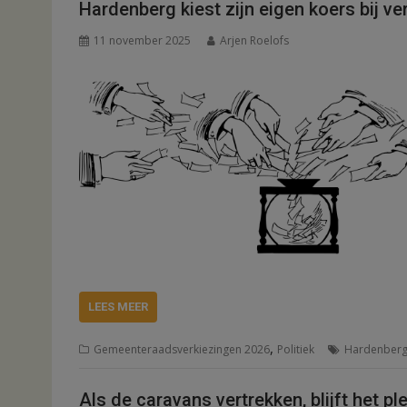
Hardenberg kiest zijn eigen koers bij ve
11 november 2025
Arjen Roelofs
LEES MEER
,
Gemeenteraadsverkiezingen 2026
Politiek
Hardenber
Als de caravans vertrekken, blijft het p