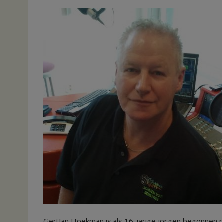
GertJan Hoekman is als 16-jarige jongen begonnen 