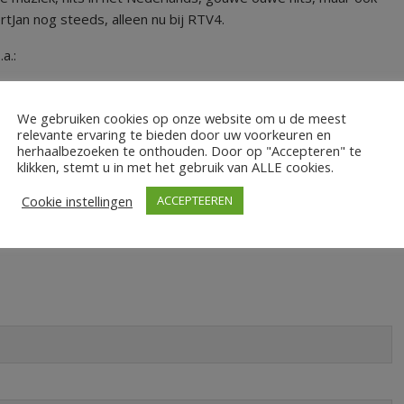
Jan nog steeds, alleen nu bij RTV4.
a.:
We gebruiken cookies op onze website om u de meest
relevante ervaring te bieden door uw voorkeuren en
herhaalbezoeken te onthouden. Door op "Accepteren" te
klikken, stemt u in met het gebruik van ALLE cookies.
Cookie instellingen
ACCEPTEEREN
bedrijven.nl of vul onderstaand formulier in.