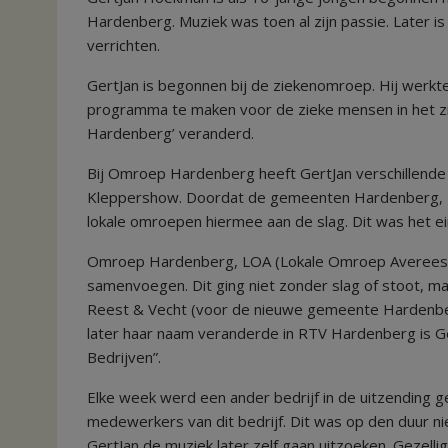
Hardenberg. Muziek was toen al zijn passie. Later 
verrichten.
GertJan is begonnen bij de ziekenomroep. Hij werk
programma te maken voor de zieke mensen in het zi
Hardenberg’ veranderd.
Bij Omroep Hardenberg heeft GertJan verschillende
Kleppershow. Doordat de gemeenten Hardenberg,
lokale omroepen hiermee aan de slag. Dit was het 
Omroep Hardenberg, LOA (Lokale Omroep Avereest
samenvoegen. Dit ging niet zonder slag of stoot, ma
Reest & Vecht (voor de nieuwe gemeente Hardenberg
later haar naam veranderde in RTV Hardenberg is G
Bedrijven”.
Elke week werd een ander bedrijf in de uitzending
medewerkers van dit bedrijf. Dit was op den duur n
GertJan de muziek later zelf gaan uitzoeken. Gezell