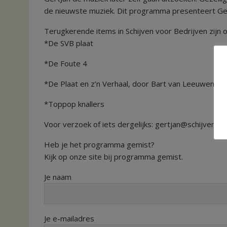
de nieuwste muziek. Dit programma presenteert Gert
Terugkerende items in Schijven voor Bedrijven zijn o.
*De SVB plaat
*De Foute 4
*De Plaat en z’n Verhaal, door Bart van Leeuwen
*Toppop knallers
Voor verzoek of iets dergelijks: gertjan@schijvenvoor
Heb je het programma gemist?
Kijk op onze site bij programma gemist.
Je naam
Je e-mailadres