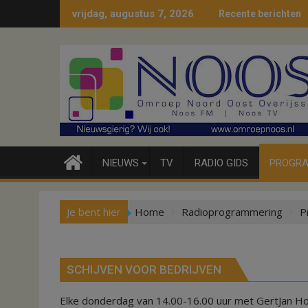
Ga
vrijdag, augustus 7, 2026
Recente berichten
naar
de
inhoud
NIEUWS
TV
RADIO GIDS
PROGRA
Je bent hier
Home
Radioprogrammering
P
SCHIJVEN VOOR BEDRIJVEN
Elke donderdag van 14.00-16.00 uur met GertJan H