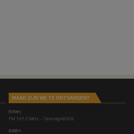
WAAR ZIJN WE TE ONTVANGEN?
Ether;
FM 107.2 MHz – OmroepNOOS
DAB+: