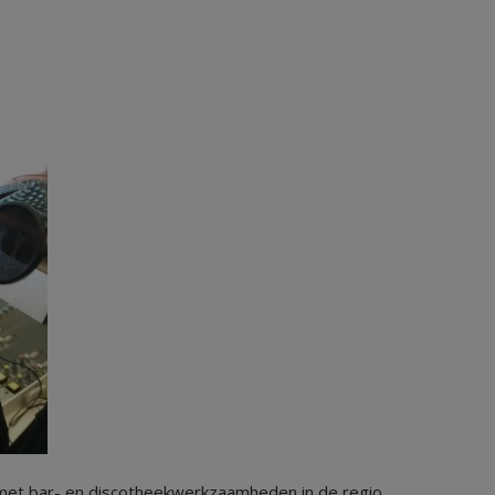
met bar- en discotheekwerkzaamheden in de regio