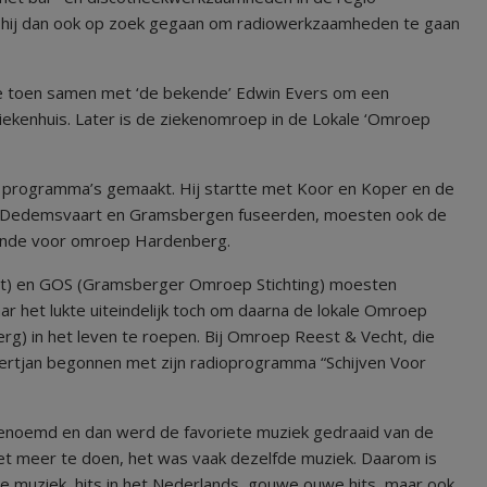
is hij dan ook op zoek gegaan om radiowerkzaamheden te gaan
te toen samen met ‘de bekende’ Edwin Evers om een
ekenhuis. Later is de ziekenomroep in de Lokale ‘Omroep
 programma’s gemaakt. Hij startte met Koor en Koper en de
 Dedemsvaart en Gramsbergen fuseerden, moesten ook de
einde voor omroep Hardenberg.
) en GOS (Gramsberger Omroep Stichting) moesten
ar het lukte uiteindelijk toch om daarna de lokale Omroep
) in het leven te roepen. Bij Omroep Reest & Vecht, die
ertjan begonnen met zijn radioprogramma “Schijven Voor
 genoemd en dan werd de favoriete muziek gedraaid van de
iet meer te doen, het was vaak dezelfde muziek. Daarom is
ige muziek, hits in het Nederlands, gouwe ouwe hits, maar ook