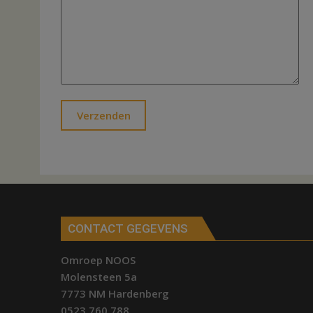
CONTACT GEGEVENS
Omroep NOOS
Molensteen 5a
7773 NM Hardenberg
0523 760 788