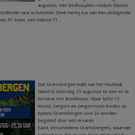
augustus. Het Badhuisplein rondom theater
llende race activiteiten. Denk hierbij o.a. aan een uitdagende
xas RC-baan, een Fullsize F1…
Dat Gramsbergen bulkt van het muzikaal
talent is zaterdag 23 augustus te zien en te
horen in Het Bostheater. Maar liefst 13
musici, zangers en zangeressen treden op
tijdens Gramsbergen Live! Ze worden
begeleid door een ervaren
band. Verscheidene Gramsbergers, waarvan
bekend was dat ze iets doen op muzikaal