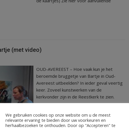
de kaartjes) Zie hier voor aanvullende
artje (met video)
OUD-AVEREEST – Hoe vaak kun je het
beroemde bruggetje van Bartje in Oud-
Avereest uitbeelden? In ieder geval veertig
keer. Zoveel kunstwerken van de
kerkvonder zijn in de Reestkerk te zien.
LEES MEER
We gebruiken cookies op onze website om u de meest
relevante ervaring te bieden door uw voorkeuren en
herhaalbezoeken te onthouden. Door op "Accepteren" te