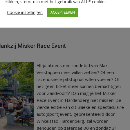
klikken, stemt u in met het gebruik van ALLE cookies.
Cookie instellingen
ACCEPTEEREN
ankzij Misker Race Event
Altijd al eens een rondetijd van Max
Verstappen neer willen zetten? Of een
razendsnelle pitstop uit willen voeren? Of
net geen ticket meer kunnen bemachtigen
voor Zandvoort? Dan mag je het Misker
Race Event in Hardenberg niet missen! De
vierde editie van dit unieke en spectaculaire
auto(sport)event, gepresenteerd door
Winkelstad Hardenberg, zal worden
gehouden op zaterdag 30 en zondag 31