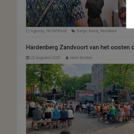
,
,
Agenda
FRONTPAGE
Bartje. Reest
Reestkerk
Hardenberg Zandvoort van het oosten d
22 augustus 2025
Henk Stoeten