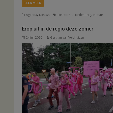
LEES MEER
,
,
,
Agenda
Nieuws
Fietstocht
Hardenberg
Natuur
Erop uit in de regio deze zomer
24 juli 2026
Gert-Jan van Veldhuizen