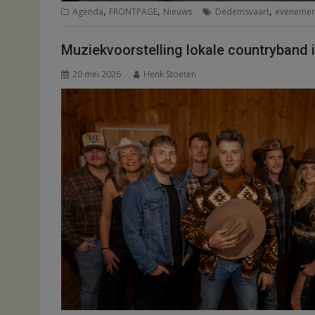
,
,
,
Agenda
FRONTPAGE
Nieuws
Dedemsvaart
evenemen
Muziekvoorstelling lokale countryband
20 mei 2026
Henk Stoeten