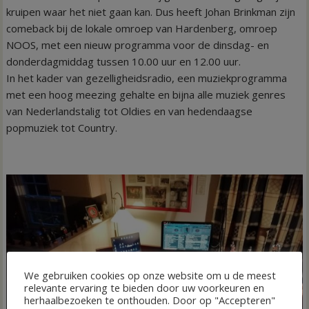
kruipen waar het niet gaan kan. Dus heeft Johan Brinkman zijn
comeback bij de lokale omroep van Hardenberg, omroep
NOOS, met een nieuw programma voor de dinsdag- en
donderdagmiddag tussen 10.00 uur en 12.00 uur.
In het kader van gezelligheidsradio, een muziekprogramma
met een hoog meezing gehalte en bijna alle muziek genres
van Nederlandstalig tot Oldies en van hedendaagse
popmuziek tot Country.
We gebruiken cookies op onze website om u de meest
relevante ervaring te bieden door uw voorkeuren en
herhaalbezoeken te onthouden. Door op "Accepteren"