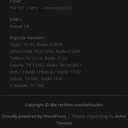
Ether;
FM 107.2 MHz – OmroepNOOS
DAB+:
Kanaal 5B
Digitale Kanalen:
Ziggo: TV 41, Radio (1)916
KPN/XS4all: TV (1)341, Radio (1)041
Telfort: TV 2110, Radio 3122
CaiwAy: TV 12/62, Radio 781/(1)867
XMS / Edutel / Fiber.nl / Stipte: 3122
Solcon: TV 841, Radio 1841
T-Mobile: TV 788
Copyright © Alle rechten voorbehouden
Proudly powered by WordPress
|
Theme: DuperMag by
Acme
Themes