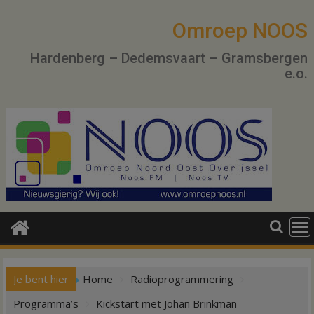
Ga
naar
Omroep NOOS
de
Hardenberg – Dedemsvaart – Gramsbergen
inhoud
e.o.
Je bent hier
Home
Radioprogrammering
Programma’s
Kickstart met Johan Brinkman