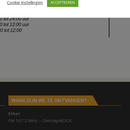
Cookie instellingen
ACCEPTEEREN
WAAR ZIJN WE TE ONTVANGEN?
Ether;
FM 107.2 MHz – OmroepNOOS