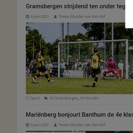
Gramsbergen strijdend ten onder tegen
6 juni 2023
Tineke Eilander-van den Hof
,
Sport
SV Gramsbergen
VV Hierden
Mariënberg bonjourt Banthum de 4e kla
6 juni 2023
Tineke Eilander-van den Hof