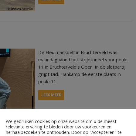
De Heujmansbelt in Bruchterveld was
maandagavond het strijdtoneel voor poule
11 in Bruchterveld’s Open. In de slotpartij
grijpt Dick Hankamp de eerste plaats in
poule 11.
LEES MEER
We gebruiken cookies op onze website om u de meest
relevante ervaring te bieden door uw voorkeuren en
herhaalbezoeken te onthouden. Door op "Accepteren" te