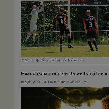
,
Sport
VV Bergentheim
vv Mariënberg
Haandrikman wint derde wedstrijd seni
5 juni 2023
Tineke Eilander-van den Hof