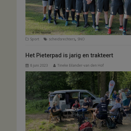
,
Sport
scheidsrechters
SNO
Het Pieterpad is jarig en trakteert
8 juni 2023
Tineke Eilander-van den Hof