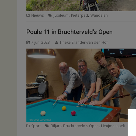
,
,
Nieuws
jubileum
Pieterpad
Wandelen
Poule 11 in Bruchterveld’s Open
7 juni 2023
Tineke Eilander-van den Hof
,
,
Sport
Biljart
Bruchterveld's Open
Heujmansbelt