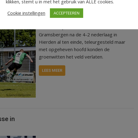
klikken, stemt u in met het gebruik van ALLE cookies.
 Hierden
Cookie instellingen
ACCEPTEEREN
Het nacompetitie avontuur is voor
Gramsbergen na de 4-2 nederlaag in
Hierden al ten einde, teleurgesteld maar
met opgeheven hoofd konden de
groenwitten het veld verlaten.
LEES MEER
sse in