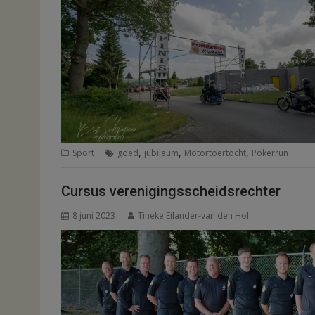
,
,
,
Sport
goed
jubileum
Motortoertocht
Pokerrun
Cursus verenigingsscheidsrechter
8 juni 2023
Tineke Eilander-van den Hof