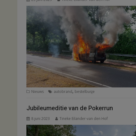
,
Nieuws
autobrand
bestelbusje
Jubileumeditie van de Pokerrun
8 juni 2023
Tineke Eilander-van den Hof