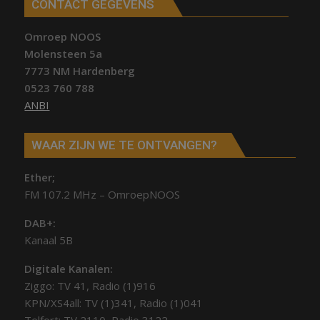
CONTACT GEGEVENS
Omroep NOOS
Molensteen 5a
7773 NM Hardenberg
0523 760 788
ANBI
WAAR ZIJN WE TE ONTVANGEN?
Ether;
FM 107.2 MHz – OmroepNOOS
DAB+:
Kanaal 5B
Digitale Kanalen:
Ziggo: TV 41, Radio (1)916
KPN/XS4all: TV (1)341, Radio (1)041