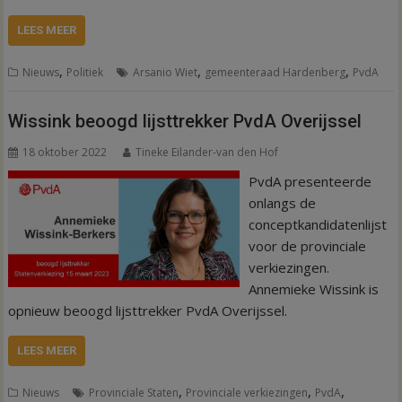
LEES MEER
,
,
,
Nieuws
Politiek
Arsanio Wiet
gemeenteraad Hardenberg
PvdA
Wissink beoogd lijsttrekker PvdA Overijssel
18 oktober 2022
Tineke Eilander-van den Hof
PvdA presenteerde
onlangs de
conceptkandidatenlijst
voor de provinciale
verkiezingen.
Annemieke Wissink is
opnieuw beoogd lijsttrekker PvdA Overijssel.
LEES MEER
,
,
,
Nieuws
Provinciale Staten
Provinciale verkiezingen
PvdA