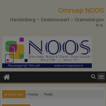
Ga
naar
Omroep NOOS
de
Hardenberg – Dedemsvaart – Gramsbergen
inhoud
e.o.
Je bent hier
Home
PvdA