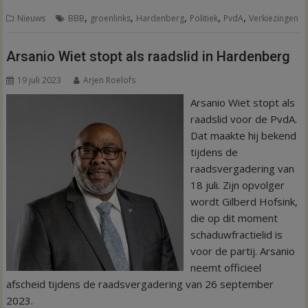
,
,
,
,
,
Nieuws
BBB
groenlinks
Hardenberg
Politiek
PvdA
Verkiezingen
Arsanio Wiet stopt als raadslid in Hardenberg
19 juli 2023
Arjen Roelofs
Arsanio Wiet stopt als
raadslid voor de PvdA.
Dat maakte hij bekend
tijdens de
raadsvergadering van
18 juli. Zijn opvolger
wordt Gilberd Hofsink,
die op dit moment
schaduwfractielid is
voor de partij. Arsanio
neemt officieel
afscheid tijdens de raadsvergadering van 26 september
2023.