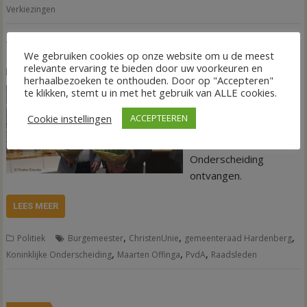
Verkiezingen
Twee raadsleden koninklijk onderscheiden
We gebruiken cookies op onze website om u de meest
relevante ervaring te bieden door uw voorkeuren en
29 maart 2022
Tineke Eilander-van den Hof
herhaalbezoeken te onthouden. Door op "Accepteren"
te klikken, stemt u in met het gebruik van ALLE cookies.
Rein Jonkhans en Sake–
Christiaan Stelpstra
Cookie instellingen
ACCEPTEEREN
hebben dinsdagavond
een Koninklijke
Onderscheiding
ontvangen.
LEES MEER
,
,
,
Politiek
Burgemeester
ChristenUnie
gemeenteraad Hardenberg
,
,
,
Koninklijke Onderscheiding
Maarten Offinga
PvdA
Raadsleden