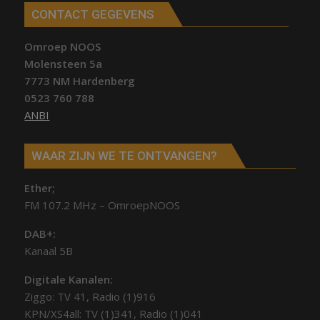
CONTACT GEGEVENS
Omroep NOOS
Molensteen 5a
7773 NM Hardenberg
0523 760 788
ANBI
WAAR ZIJN WE TE ONTVANGEN?
Ether;
FM 107.2 MHz – OmroepNOOS
DAB+:
Kanaal 5B
Digitale Kanalen:
Ziggo: TV 41, Radio (1)916
KPN/XS4all: TV (1)341, Radio (1)041