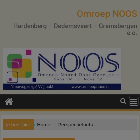
Ga
naar
Omroep NOOS
de
Hardenberg – Dedemsvaart – Gramsbergen
inhoud
e.o.
Je bent hier
Home
Perspectiefnota