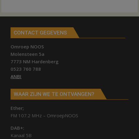
CONTACT GEGEVENS
Omroep NOOS
Molensteen 5a
7773 NM Hardenberg
0523 760 788
ANBI
WAAR ZIJN WE TE ONTVANGEN?
Ether;
FM 107.2 MHz – OmroepNOOS
DAB+:
Kanaal 5B