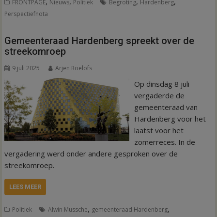
,
,
,
,
FRONTPAGE
Nieuws
Politiek
Begroting
Hardenberg
Perspectiefnota
Gemeenteraad Hardenberg spreekt over de
streekomroep
9 juli 2025
Arjen Roelofs
Op dinsdag 8 juli
vergaderde de
gemeenteraad van
Hardenberg voor het
laatst voor het
zomerreces. In de
vergadering werd onder andere gesproken over de
streekomroep.
LEES MEER
,
,
Politiek
Alwin Mussche
gemeenteraad Hardenberg