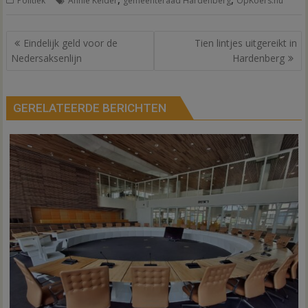
Politiek
Annie Kelder
gemeenteraad Hardenberg
OpKoers.nu
Bericht
Eindelijk geld voor de
Tien lintjes uitgereikt in
navigatie
Nedersaksenlijn
Hardenberg
GERELATEERDE BERICHTEN