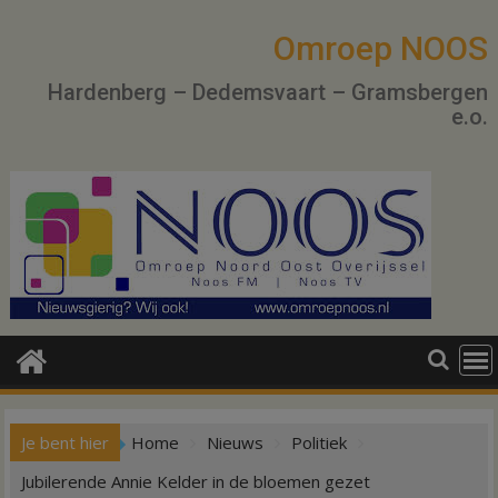
Ga
naar
Omroep NOOS
de
Hardenberg – Dedemsvaart – Gramsbergen
inhoud
e.o.
Je bent hier
Home
Nieuws
Politiek
Jubilerende Annie Kelder in de bloemen gezet