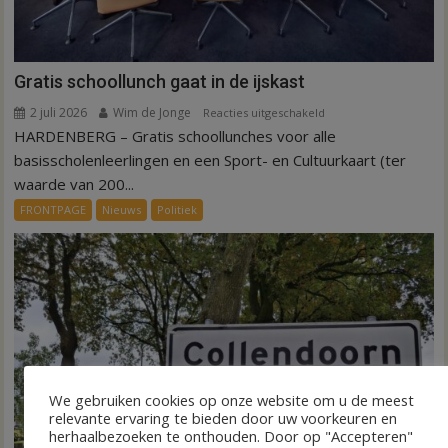
Gratis schoollunch gaat in de ijskast
2 juli 2026
Wim de Jonge
voor
Reacties uitgeschakeld
HARDENBERG – Gratis schoollunches voor alle
Gratis
schoollunch
basisscholenleerlingen en een Sport- en Cultuurkaart (ter
gaat
waarde van 200...
in
FRONTPAGE
Nieuws
Politiek
de
ijskast
We gebruiken cookies op onze website om u de meest
relevante ervaring te bieden door uw voorkeuren en
herhaalbezoeken te onthouden. Door op "Accepteren"