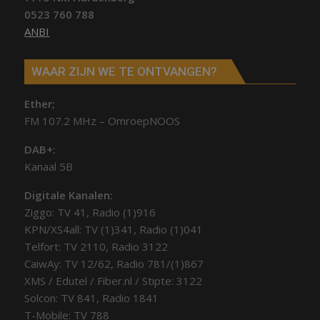
0523 760 788
ANBI
WAAR ZIJN WE TE ONTVANGEN?
Ether;
FM 107.2 MHz – OmroepNOOS
DAB+:
Kanaal 5B
Digitale Kanalen:
Ziggo: TV 41, Radio (1)916
KPN/XS4all: TV (1)341, Radio (1)041
Telfort: TV 2110, Radio 3122
CaiwAy: TV 12/62, Radio 781/(1)867
XMS / Edutel / Fiber.nl / Stipte: 3122
Solcon: TV 841, Radio 1841
T-Mobile: TV 788