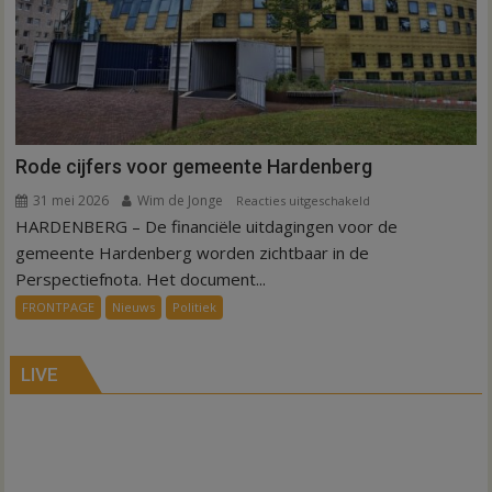
Rode cijfers voor gemeente Hardenberg
31 mei 2026
Wim de Jonge
voor
Reacties uitgeschakeld
HARDENBERG – De financiële uitdagingen voor de
Rode
cijfers
gemeente Hardenberg worden zichtbaar in de
voor
Perspectiefnota. Het document...
gemeente
FRONTPAGE
Nieuws
Politiek
Hardenberg
LIVE