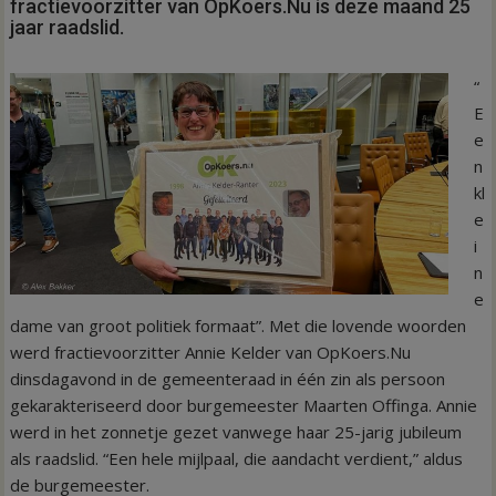
fractievoorzitter van OpKoers.Nu is deze maand 25
jaar raadslid.
“
E
e
n
kl
e
i
n
e
dame van groot politiek formaat”. Met die lovende woorden
werd fractievoorzitter Annie Kelder van OpKoers.Nu
dinsdagavond in de gemeenteraad in één zin als persoon
gekarakteriseerd door burgemeester Maarten Offinga. Annie
werd in het zonnetje gezet vanwege haar 25-jarig jubileum
als raadslid. “Een hele mijlpaal, die aandacht verdient,” aldus
de burgemeester.