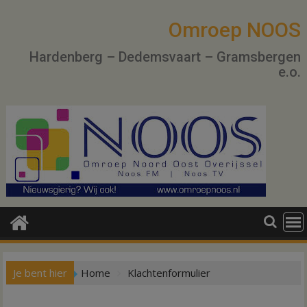
Ga
naar
Omroep NOOS
de
Hardenberg – Dedemsvaart – Gramsbergen
inhoud
e.o.
Je bent hier
Home
Klachtenformulier