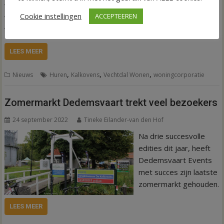
woningcorporatie waren die dag van 10.00-15.00 uur te
Cookie instellingen
ACCEPTEEREN
vinden op het Kalkoventerrein in Dedemsvaart. Het thema
van die dag stond in het teken van ontmoeten en verbinden.
LEES MEER
,
,
,
Nieuws
Huren
Kalkovens
Vechtdal Wonen
woningcorporatie
Zomermarkt Dedemsvaart trekt veel bezoekers
24 september 2022
Tineke Eilander-van den Hof
Na drie succesvolle
edities dit jaar, heeft
Dedemsvaart Events
met succes zijn laatste
zomermarkt gehouden.
LEES MEER