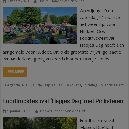
3 maart 2023
Tineke Eilander-van den Hof
Op vrijdag 10 en
zaterdag 11 maart is
het weer tijd voor
NLdoet. Ook
Foodtruckfestival
Hapjes Dag heeft zich
aangemeld voor NLdoet. Dit is de grootste vrijwilligersactie
van Nederland, georganiseerd door het Oranje Fonds.
LEES MEER
,
,
,
Agenda
Nieuws
Hapjes Dag
Kalkovens
Stichting Hollands Talent
Foodtruckfestival ‘Hapjes Dag’ met Pinksteren
9 januari 2023
Tineke Eilander-van den Hof
Foodtruckfestival
‘Hapjes Dag’ laat