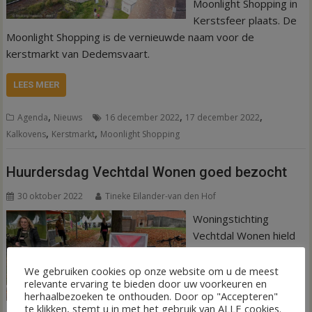
Moonlight Shopping in
Kerstsfeer plaats. De
Moonlight Shopping is de vernieuwde naam voor de
kerstmarkt van Dedemsvaart.
LEES MEER
,
,
,
Agenda
Nieuws
16 december 2022
17 december 2022
,
,
Kalkovens
Kerstmarkt
Moonlight Shopping
Huurdersdag Vechtdal Wonen goed bezocht
30 oktober 2022
Tineke Eilander-van den Hof
Woningstichting
Vechtdal Wonen hield
zaterdag 29 oktober
een goed bezochte
We gebruiken cookies op onze website om u de meest
relevante ervaring te bieden door uw voorkeuren en
Huurdersdag. Veel
herhaalbezoeken te onthouden. Door op "Accepteren"
huurders van de
te klikken, stemt u in met het gebruik van ALLE cookies.