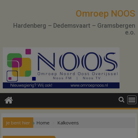
Ga
naar
Omroep NOOS
de
Hardenberg – Dedemsvaart – Gramsbergen
inhoud
e.o.
Je bent hier
Home
Kalkovens