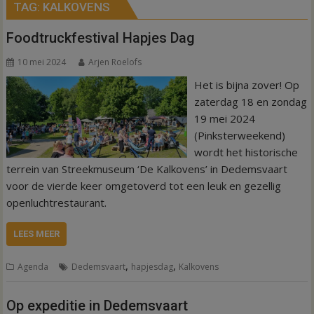
TAG:
KALKOVENS
Foodtruckfestival Hapjes Dag
10 mei 2024
Arjen Roelofs
Het is bijna zover! Op
zaterdag 18 en zondag
19 mei 2024
(Pinksterweekend)
wordt het historische
terrein van Streekmuseum ‘De Kalkovens’ in Dedemsvaart
voor de vierde keer omgetoverd tot een leuk en gezellig
openluchtrestaurant.
LEES MEER
,
,
Agenda
Dedemsvaart
hapjesdag
Kalkovens
Op expeditie in Dedemsvaart