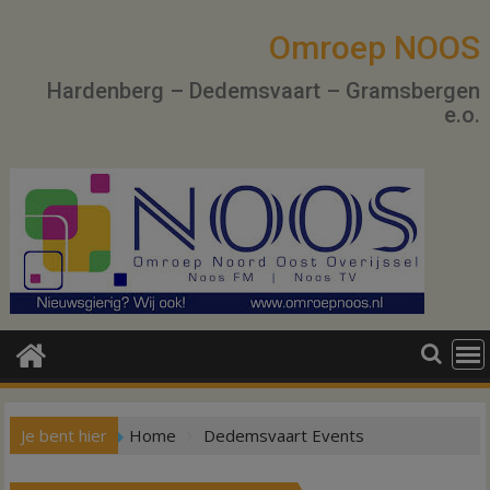
Ga
naar
Omroep NOOS
de
Hardenberg – Dedemsvaart – Gramsbergen
inhoud
e.o.
Je bent hier
Home
Dedemsvaart Events