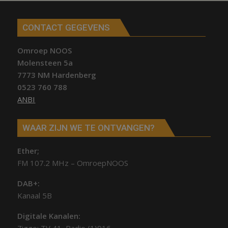
CONTACT GEGEVENS
Omroep NOOS
Molensteen 5a
7773 NM Hardenberg
0523 760 788
ANBI
WAAR ZIJN WE TE ONTVANGEN?
Ether;
FM 107.2 MHz – OmroepNOOS
DAB+:
Kanaal 5B
Digitale Kanalen: