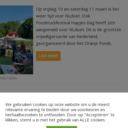
Op vrijdag 10 en zaterdag 11 maart is het
weer tijd voor NLdoet. Ook
Foodtruckfestival Hapjes Dag heeft zich
aangemeld voor NLdoet. Dit is de grootste
vrijwilligersactie van Nederland,
georganiseerd door het Oranje Fonds.
LEES MEER
ands Talent
We gebruiken cookies op onze website om u de meest
relevante ervaring te bieden door uw voorkeuren en
herhaalbezoeken te onthouden. Door op "Accepteren" te
klikken, stemt u in met het gebruik van ALLE cookies.