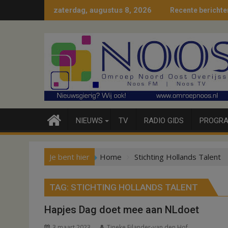
Ga
zaterdag, augustus 8, 2026
Recente berichte
naar
de
inhoud
NIEUWS
TV
RADIO GIDS
PROGRA
Je bent hier
Home
Stichting Hollands Talent
TAG:
STICHTING HOLLANDS TALENT
Hapjes Dag doet mee aan NLdoet
3 maart 2023
Tineke Eilander-van den Hof