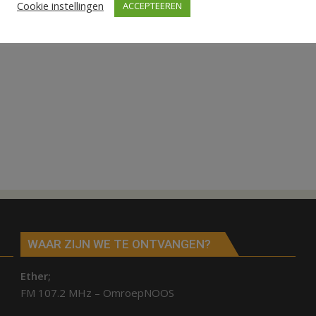
Cookie instellingen
ACCEPTEEREN
WAAR ZIJN WE TE ONTVANGEN?
Ether;
FM 107.2 MHz – OmroepNOOS