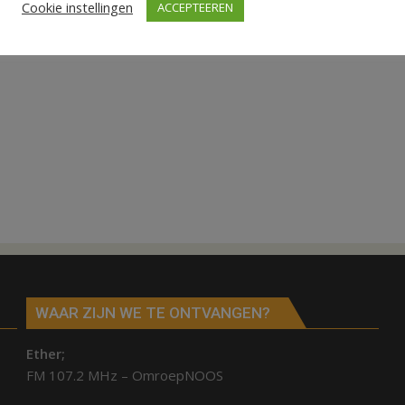
Cookie instellingen
ACCEPTEEREN
WAAR ZIJN WE TE ONTVANGEN?
Ether;
FM 107.2 MHz – OmroepNOOS