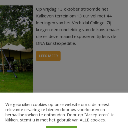
Op vrijdag 13 oktober stroomde het
Kalkoven terrein om 13 uur vol met 44
leerlingen van het Vechtdal College. Zij
kregen een rondleiding van de kunstenaars
die er deze maand exposeren tijdens de
DNA kunstexpeditie.
LEES MEER
ege Dedemsvaart
We gebruiken cookies op onze website om u de meest
relevante ervaring te bieden door uw voorkeuren en
herhaalbezoeken te onthouden. Door op "Accepteren" te
klikken, stemt u in met het gebruik van ALLE cookies.