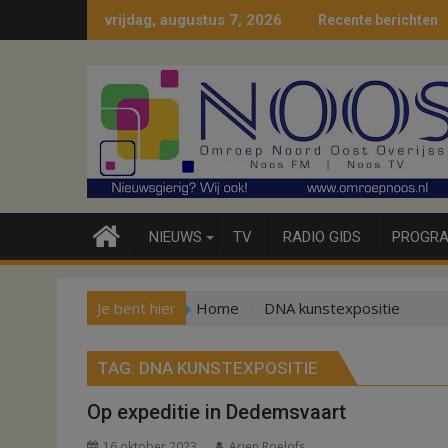
Ga
vrijdag, augustus 7, 2026
Recente berichten
naar
de
inhoud
NIEUWS
TV
RADIO GIDS
PROGRA
Je bent hier
Home
DNA kunstexpositie
TAG:
DNA KUNSTEXPOSITIE
Op expeditie in Dedemsvaart
16 oktober 2023
Arjen Roelofs