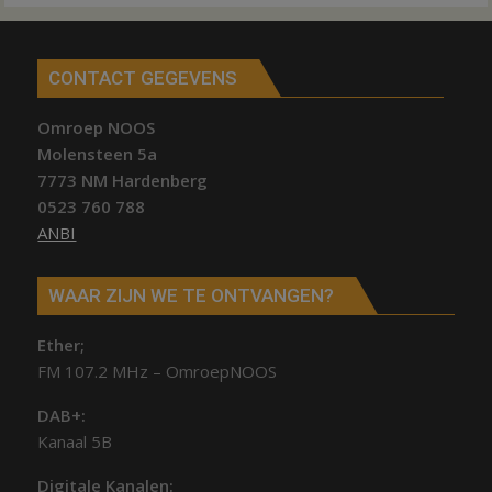
CONTACT GEGEVENS
Omroep NOOS
Molensteen 5a
7773 NM Hardenberg
0523 760 788
ANBI
WAAR ZIJN WE TE ONTVANGEN?
Ether;
FM 107.2 MHz – OmroepNOOS
DAB+:
Kanaal 5B
Digitale Kanalen: