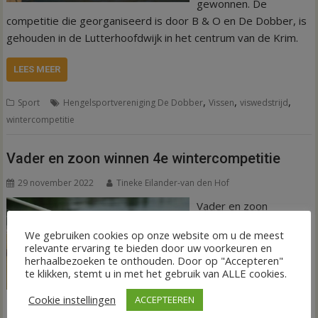
gewonnen. De
competitie die georganiseerd is door B & O en De Dobber, is
gehouden in de Lutterhoofdwijk in het centrum van de Krim.
LEES MEER
,
,
,
Sport
Hengelsportvereniging De Dobber
Vissen
viswedstrijd
wintercompetitie
Vader en zoon winnen 4e wintercompetitie
29 november 2022
Tineke Eilander-van den Hof
Vader en zoon
Geertman zijn de
We gebruiken cookies op onze website om u de meest
winnaars geworden
relevante ervaring te bieden door uw voorkeuren en
van de vierde
herhaalbezoeken te onthouden. Door op "Accepteren"
te klikken, stemt u in met het gebruik van ALLE cookies.
viswedstrijd van de
wintercompetitie.
Cookie instellingen
ACCEPTEEREN
Deze is zaterdag gehouden in het kanaal bij Gramsbergen.