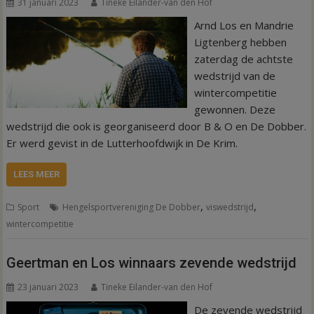
31 januari 2023
Tineke Eilander-van den Hof
Arnd Los en Mandrie
Ligtenberg hebben
zaterdag de achtste
wedstrijd van de
wintercompetitie
gewonnen. Deze
wedstrijd die ook is georganiseerd door B & O en De Dobber.
Er werd gevist in de Lutterhoofdwijk in De Krim.
LEES MEER
,
,
Sport
Hengelsportvereniging De Dobber
viswedstrijd
wintercompetitie
Geertman en Los winnaars zevende wedstrijd
23 januari 2023
Tineke Eilander-van den Hof
De zevende wedstrijd