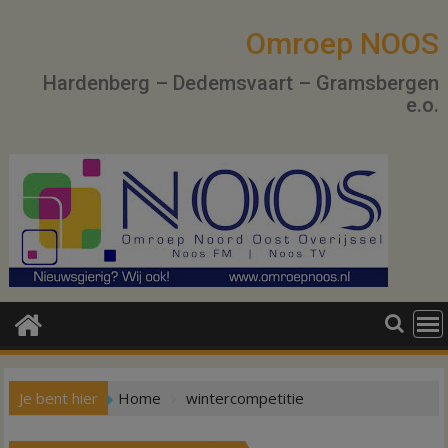
Ga
naar
Omroep NOOS
de
Hardenberg – Dedemsvaart – Gramsbergen
inhoud
e.o.
Je bent hier
Home
wintercompetitie