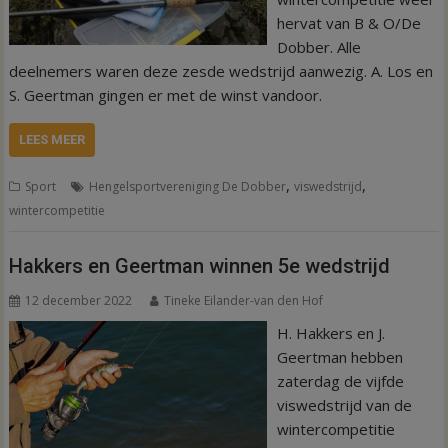
hervat van B & O/De
Dobber. Alle
deelnemers waren deze zesde wedstrijd aanwezig. A. Los en
S. Geertman gingen er met de winst vandoor.
LEES MEER
,
,
Sport
Hengelsportvereniging De Dobber
viswedstrijd
wintercompetitie
Hakkers en Geertman winnen 5e wedstrijd
12 december 2022
Tineke Eilander-van den Hof
H. Hakkers en J.
Geertman hebben
zaterdag de vijfde
viswedstrijd van de
wintercompetitie