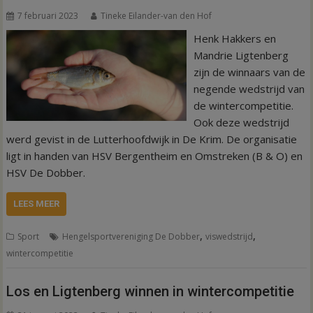
7 februari 2023
Tineke Eilander-van den Hof
Henk Hakkers en
Mandrie Ligtenberg
zijn de winnaars van de
negende wedstrijd van
de wintercompetitie.
Ook deze wedstrijd
werd gevist in de Lutterhoofdwijk in De Krim. De organisatie
ligt in handen van HSV Bergentheim en Omstreken (B & O) en
HSV De Dobber.
LEES MEER
,
,
Sport
Hengelsportvereniging De Dobber
viswedstrijd
wintercompetitie
Los en Ligtenberg winnen in wintercompetitie