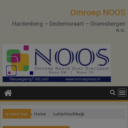
Ga
naar
Omroep NOOS
de
Hardenberg – Dedemsvaart – Gramsbergen
inhoud
e.o.
Je bent hier
Home
Lutterhoofdwijk