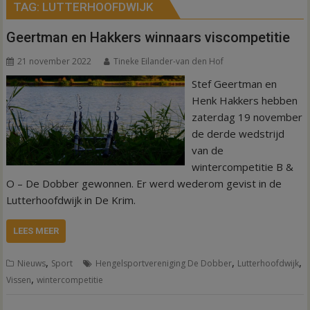
TAG:
LUTTERHOOFDWIJK
Geertman en Hakkers winnaars viscompetitie
21 november 2022
Tineke Eilander-van den Hof
Stef Geertman en
Henk Hakkers hebben
zaterdag 19 november
de derde wedstrijd
van de
wintercompetitie B &
O – De Dobber gewonnen. Er werd wederom gevist in de
Lutterhoofdwijk in De Krim.
LEES MEER
,
,
,
Nieuws
Sport
Hengelsportvereniging De Dobber
Lutterhoofdwijk
,
Vissen
wintercompetitie