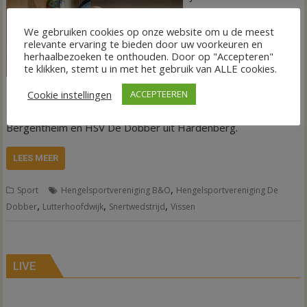
heeft zaterdag de
snertwedstrijd in De
We gebruiken cookies op onze website om u de meest
relevante ervaring te bieden door uw voorkeuren en
Krim gewonnen. De
herhaalbezoeken te onthouden. Door op "Accepteren"
traditionele wedstrijd
te klikken, stemt u in met het gebruik van ALLE cookies.
werd gevist in de
Lutterhoofdwijk in De Krim. De wedstrijd wordt ieder jaar
Cookie instellingen
ACCEPTEEREN
traditiegetrouw georganiseerd door HSV B&O uit
Bergentheim en HSV De Dobber uit Hardenberg.
LEES MEER
,
Sport
Hengelsportvereniging B&O
Hengelsportvereniging De
,
,
,
Dobber
Lutterhoofdwijk
Snertwedstrijd
Vissen
LIVE