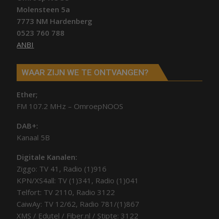
Molensteen 5a
7773 NM Hardenberg
0523 760 788
ANBI
WAAR ZIJN WE TE ONTVANGEN?
Ether;
FM 107.2 MHz – OmroepNOOS
DAB+:
Kanaal 5B
Digitale Kanalen:
Ziggo: TV 41, Radio (1)916
KPN/XS4all: TV (1)341, Radio (1)041
Telfort: TV 2110, Radio 3122
CaiwAy: TV 12/62, Radio 781/(1)867
XMS / Edutel / Fiber.nl / Stipte: 3122