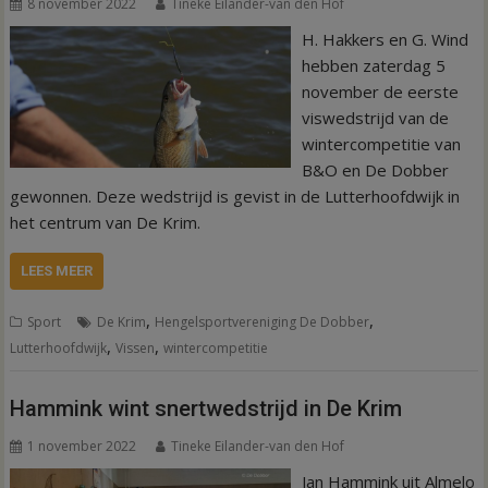
8 november 2022
Tineke Eilander-van den Hof
H. Hakkers en G. Wind
hebben zaterdag 5
november de eerste
viswedstrijd van de
wintercompetitie van
B&O en De Dobber
gewonnen. Deze wedstrijd is gevist in de Lutterhoofdwijk in
het centrum van De Krim.
LEES MEER
,
,
Sport
De Krim
Hengelsportvereniging De Dobber
,
,
Lutterhoofdwijk
Vissen
wintercompetitie
Hammink wint snertwedstrijd in De Krim
1 november 2022
Tineke Eilander-van den Hof
Jan Hammink uit Almelo