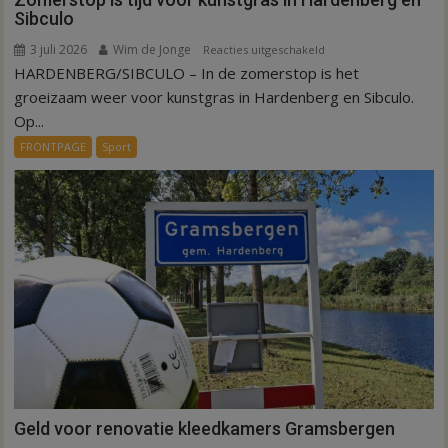
Sibculo
3 juli 2026
Wim de Jonge
voor
Reacties uitgeschakeld
HARDENBERG/SIBCULO – In de zomerstop is het
Zomerstop
is
groeizaam weer voor kunstgras in Hardenberg en Sibculo.
tijd
Op...
voor
FRONTPAGE
Sport
kunstgras
in
Hardenberg
en
Sibculo
Geld voor renovatie kleedkamers Gramsbergen