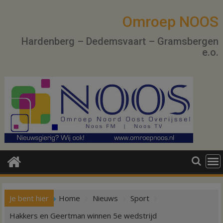
Ga
naar
Omroep NOOS
de
Hardenberg – Dedemsvaart – Gramsbergen
inhoud
e.o.
Je bent hier
Home
Nieuws
Sport
Hakkers en Geertman winnen 5e wedstrijd