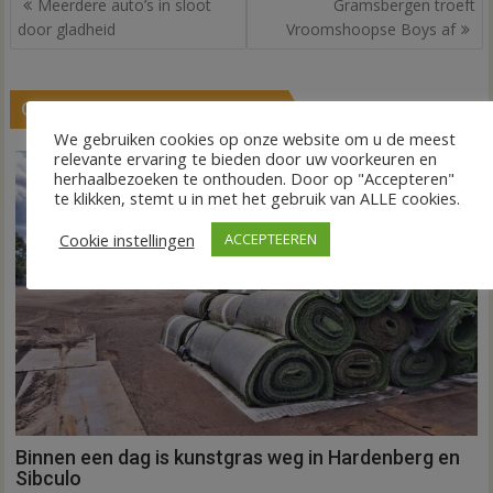
Meerdere auto’s in sloot
Gramsbergen troeft
navigatie
door gladheid
Vroomshoopse Boys af
GERELATEERDE BERICHTEN
We gebruiken cookies op onze website om u de meest
relevante ervaring te bieden door uw voorkeuren en
herhaalbezoeken te onthouden. Door op "Accepteren"
te klikken, stemt u in met het gebruik van ALLE cookies.
Cookie instellingen
ACCEPTEEREN
Binnen een dag is kunstgras weg in Hardenberg en
Sibculo