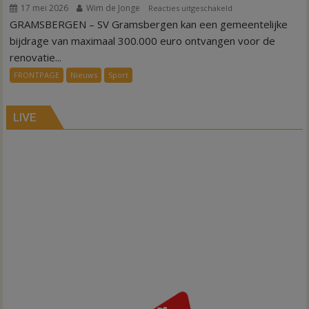
17 mei 2026
Wim de Jonge
voor
Reacties uitgeschakeld
GRAMSBERGEN – SV Gramsbergen kan een gemeentelijke
Geld
voor
bijdrage van maximaal 300.000 euro ontvangen voor de
renovatie
renovatie...
kleedkamers
FRONTPAGE
Nieuws
Sport
Gramsbergen
LIVE