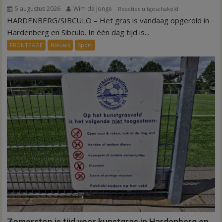
5 augustus 2026
Wim de Jonge
voor
Reacties uitgeschakeld
HARDENBERG/SIBCULO – Het gras is vandaag opgerold in
Binnen
een
Hardenberg en Sibculo. In één dag tijd is...
dag
FRONTPAGE
Nieuws
Sport
is
kunstgras
weg
in
Hardenberg
en
Sibculo
Zomerstop is tijd voor kunstgras in Hardenberg en