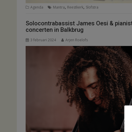
,
,
Agenda
Mantra
Reestkerk
Slofstra
Solocontrabassist James Oesi & pianist 
concerten in Balkbrug
3 februari 2024
Arjen Roelofs