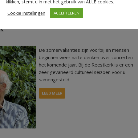
klikken, stemt u in met het gebruik van ALLE cookies.
Cookie instellingen
ACCEPTEEREN
rk
De zomervakanties zijn voorbij en mensen
beginnen weer na te denken over concerten
het komende jaar. Bij de Reestkerk is er een
zeer gevarieerd cultureel seizoen voor u
samengesteld.
LEES MEER