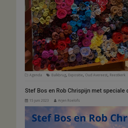
,
,
,
Agenda
Balkbrug
Expositie
Oud Avereest
Reestkerk
Stef Bos en Rob Chrispijn met speciale d
15 juni 2023
Arjen Roelofs