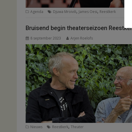
,
,
Agenda
Djuwa Mroivili
James Oesi
Reestkerk
Bruisend begin theaterseizoen Reestke
8 september 2023
Arjen Roelofs
,
Nieuws
Reestkerk
Theater