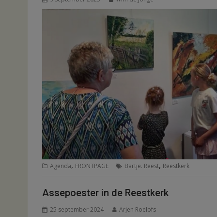
,
,
Agenda
FRONTPAGE
Bartje. Reest
Reestkerk
Assepoester in de Reestkerk
25 september 2024
Arjen Roelofs