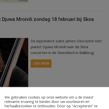
Djuwa Mroivili zondag 18 februari bij Skoa
De bijzondere solist James Oesi komt met
pianist Djuwa Mroivili naar de Skoa
concerten in de Reestkerk in Balkbrug.
LEES MEER
We gebruiken cookies op onze website om u de meest
relevante ervaring te bieden door uw voorkeuren en
herhaalbezoeken te onthouden. Door op "Accepteren" te