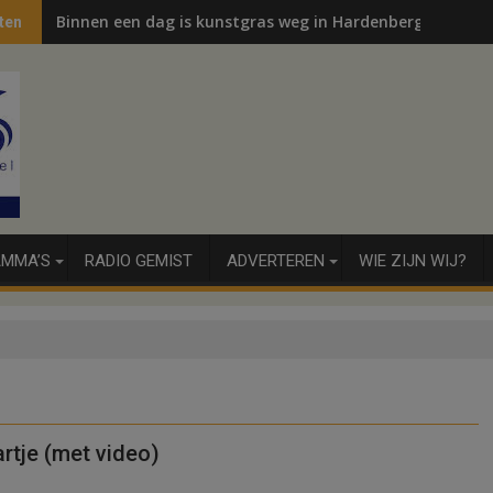
Binnen een dag is kunstgras weg in Hardenberg en Sibcu
ten
MMA’S
RADIO GEMIST
ADVERTEREN
WIE ZIJN WIJ?
artje (met video)