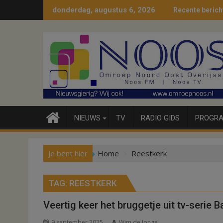
Ga
donderdag, augustus 6, 2026
Recente berich
naar
de
inhoud
NIEUWS
TV
RADIO GIDS
PROGRA
Je bent hier
Home
Reestkerk
TAG:
REESTKERK
Veertig keer het bruggetje uit tv-serie B
9 september 2025
Wim de Jonge