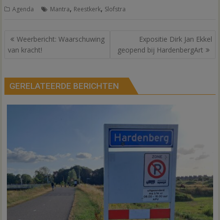
,
,
Agenda
Mantra
Reestkerk
Slofstra
Bericht
Weerbericht: Waarschuwing
Expositie Dirk Jan Ekkel
navigatie
van kracht!
geopend bij HardenbergArt
GERELATEERDE BERICHTEN