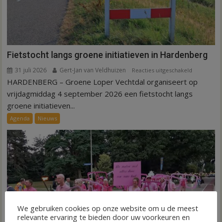
Fietstocht langs groene initiatieven in Hardenberg
31 juli 2026
Gert-Jan van Veldhuizen
voor
Reacties uitgeschakeld
HARDENBERG – Groene Loper Vechtdal organiseert op
Fietstocht
langs
vrijdagmiddag 4 september 2026 een fietstocht langs
groene
groene initiatieven...
initiatieven
Agenda
Nieuws
in
Hardenber
We gebruiken cookies op onze website om u de meest
relevante ervaring te bieden door uw voorkeuren en