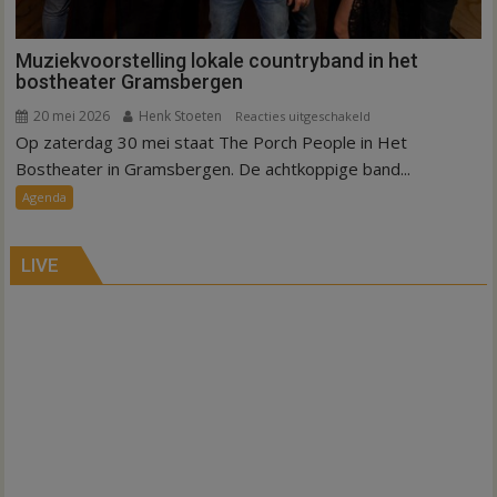
Muziekvoorstelling lokale countryband in het
bostheater Gramsbergen
20 mei 2026
Henk Stoeten
voor
Reacties uitgeschakeld
Op zaterdag 30 mei staat The Porch People in Het
Muziekvoorstelling
lokale
Bostheater in Gramsbergen. De achtkoppige band...
countryband
Agenda
in
het
bostheater
LIVE
Gramsbergen