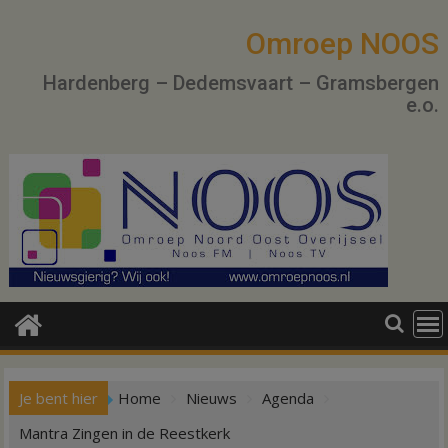
Ga
naar
Omroep NOOS
de
Hardenberg – Dedemsvaart – Gramsbergen
inhoud
e.o.
Je bent hier
Home
Nieuws
Agenda
Mantra Zingen in de Reestkerk