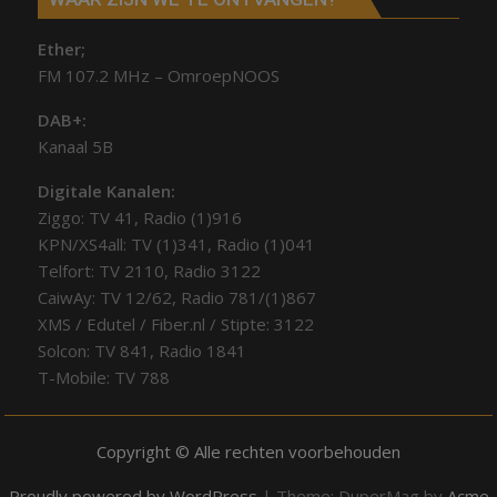
Ether;
FM 107.2 MHz – OmroepNOOS
DAB+:
Kanaal 5B
Digitale Kanalen:
Ziggo: TV 41, Radio (1)916
KPN/XS4all: TV (1)341, Radio (1)041
Telfort: TV 2110, Radio 3122
CaiwAy: TV 12/62, Radio 781/(1)867
XMS / Edutel / Fiber.nl / Stipte: 3122
Solcon: TV 841, Radio 1841
T-Mobile: TV 788
Copyright © Alle rechten voorbehouden
Proudly powered by WordPress
|
Theme: DuperMag by
Acme