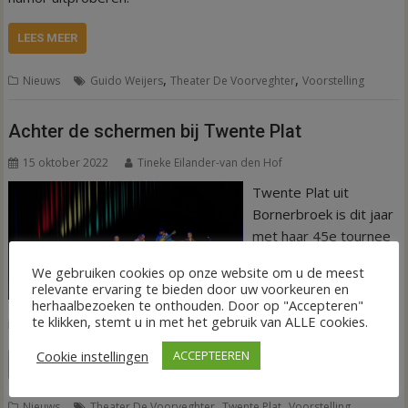
LEES MEER
,
,
Nieuws
Guido Weijers
Theater De Voorveghter
Voorstelling
Achter de schermen bij Twente Plat
15 oktober 2022
Tineke Eilander-van den Hof
Twente Plat uit
Bornerbroek is dit jaar
met haar 45e tournee
begonnen.
We gebruiken cookies op onze website om u de meest
Donderdagavond 13
relevante ervaring te bieden door uw voorkeuren en
oktober was de groep
herhaalbezoeken te onthouden. Door op "Accepteren"
te klikken, stemt u in met het gebruik van ALLE cookies.
in theater De Voorveghter in Hardenberg.
Cookie instellingen
ACCEPTEEREN
LEES MEER
,
,
Nieuws
Theater De Voorveghter
Twente Plat
Voorstelling