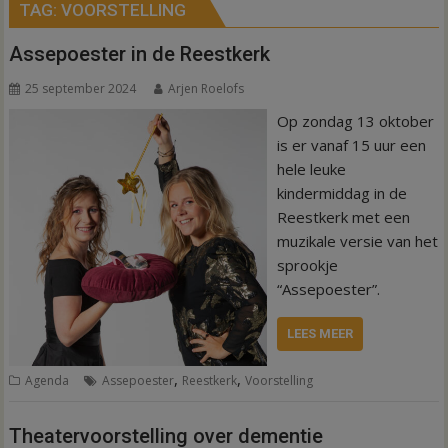
TAG:
VOORSTELLING
Assepoester in de Reestkerk
25 september 2024
Arjen Roelofs
Op zondag 13 oktober
is er vanaf 15 uur een
hele leuke
kindermiddag in de
Reestkerk met een
muzikale versie van het
sprookje
“Assepoester”.
LEES MEER
,
,
Agenda
Assepoester
Reestkerk
Voorstelling
Theatervoorstelling over dementie