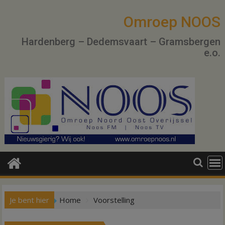
Ga
naar
Omroep NOOS
de
Hardenberg – Dedemsvaart – Gramsbergen
inhoud
e.o.
Je bent hier
Home
Voorstelling