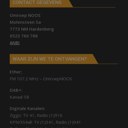
CONTACT GEGEVENS
Omroep NOOS
Molensteen 5a
7773 NM Hardenberg
0523 760 788
ANBI
WAAR ZIJN WE TE ONTVANGEN?
Ether;
FM 107.2 MHz – OmroepNOOS
DAB+:
Kanaal 5B
Digitale Kanalen:
Ziggo: TV 41, Radio (1)916
KPN/XS4all: TV (1)341, Radio (1)041