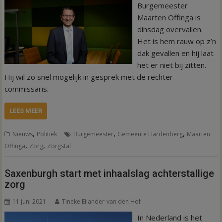
Burgemeester
Maarten Offinga is
dinsdag overvallen.
Het is hem rauw op z’n
dak gevallen en hij laat
het er niet bij zitten.
Hij wil zo snel mogelijk in gesprek met de rechter-
commissaris.
LEES MEER
,
,
,
Nieuws
Politiek
Burgemeester
Gemeente Hardenberg
Maarten
,
,
Offinga
Zorg
Zorgstal
Saxenburgh start met inhaalslag achterstallige
zorg
11 juni 2021
Tineke Eilander-van den Hof
In Nederland is het