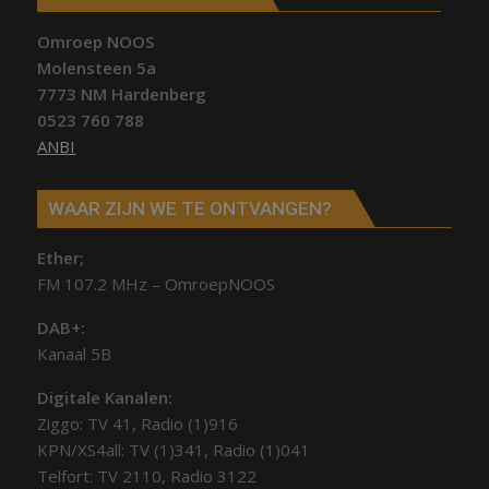
Omroep NOOS
Molensteen 5a
7773 NM Hardenberg
0523 760 788
ANBI
WAAR ZIJN WE TE ONTVANGEN?
Ether;
FM 107.2 MHz – OmroepNOOS
DAB+:
Kanaal 5B
Digitale Kanalen:
Ziggo: TV 41, Radio (1)916
KPN/XS4all: TV (1)341, Radio (1)041
Telfort: TV 2110, Radio 3122