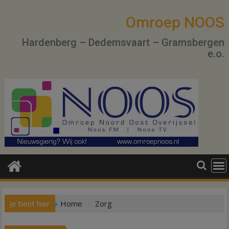
Ga
naar
Omroep NOOS
de
Hardenberg – Dedemsvaart – Gramsbergen
inhoud
e.o.
Je bent hier
Home
Zorg