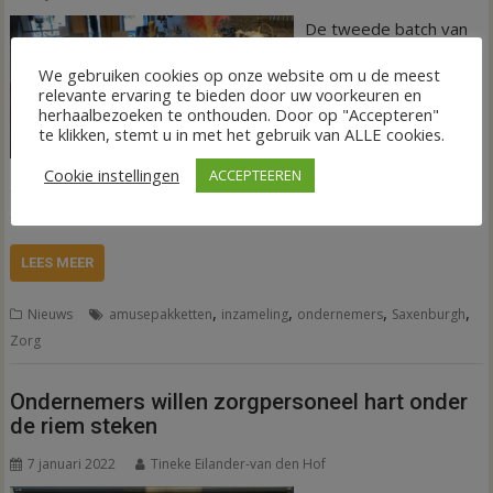
De tweede batch van
de in totaal 800
We gebruiken cookies op onze website om u de meest
Borrel/Amuse Boxen
relevante ervaring te bieden door uw voorkeuren en
van Dos Pimientos en
herhaalbezoeken te onthouden. Door op "Accepteren"
te klikken, stemt u in met het gebruik van ALLE cookies.
Jaap’s Kitchen is
onlangs overgedragen
Cookie instellingen
ACCEPTEEREN
aan de logistieke afdeling van Saxenburgh. Daarmee is de
actie beëindigd.
LEES MEER
,
,
,
,
Nieuws
amusepakketten
inzameling
ondernemers
Saxenburgh
Zorg
Ondernemers willen zorgpersoneel hart onder
de riem steken
7 januari 2022
Tineke Eilander-van den Hof