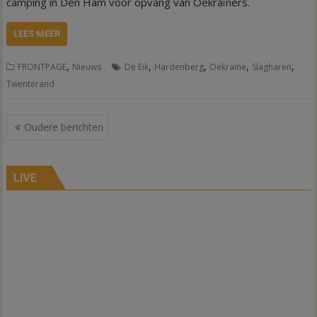
camping in Den Ham voor opvang van Oekraïners.
LEES MEER
,
,
,
,
,
FRONTPAGE
Nieuws
De Eik
Hardenberg
Oekraïne
Slagharen
Twenterand
Berichtennavigatie
Oudere berichten
LIVE