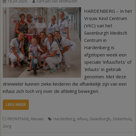
18 juli 2026
Gert-Jan van Veldhuizen
HARDENBERG – In het
Vrouw Kind Centrum
(VKC) van het
Saxenburgh Medisch
Centrum in
Hardenberg is
afgelopen week een
speciale ‘infuusfiets’ of
‘infuuts’ in gebruik
genomen. Met deze
driewieler kunnen zieke kinderen die afhankelijk zijn van een
infuus zich toch vrij over de afdeling bewegen.
LEES MEER
,
,
,
,
,
FRONTPAGE
Nieuws
Hardenberg
infuus
Saxenburgh
Ziekenhuis
Zorg