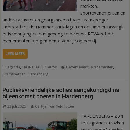
markten,
sportevenementen en
andere activiteiten georganiseerd. Van Gramsberger
Lichtstad tot de Hammer Brinkdagen en de Ommer Bissingh:
er is voor jong en oud genoeg te beleven. RTV4 zet de
evenementen per gemeente voor je op een rij.
LEES MEER
,
,
,
,
Agenda
FRONTPAGE
Nieuws
Dedemsvaart
evenementen
,
Gramsbergen
Hardenberg
Publieksvriendelijke acties aangekondigd na
bijeenkomst boeren in Hardenberg
22 juli 2026
Gert-Jan van Veldhuizen
HARDENBERG – Zo’n
150 agrariërs trokken
gister met of zonder