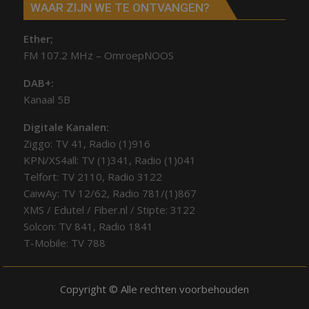
WAAR ZIJN WE TE ONTVANGEN?
Ether;
FM 107.2 MHz – OmroepNOOS
DAB+:
Kanaal 5B
Digitale Kanalen:
Ziggo: TV 41, Radio (1)916
KPN/XS4all: TV (1)341, Radio (1)041
Telfort: TV 2110, Radio 3122
CaiwAy: TV 12/62, Radio 781/(1)867
XMS / Edutel / Fiber.nl / Stipte: 3122
Solcon: TV 841, Radio 1841
T-Mobile: TV 788
Copyright © Alle rechten voorbehouden