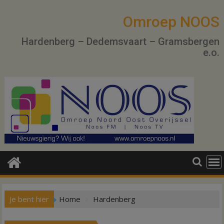
Ga
naar
Omroep NOOS
de
Hardenberg – Dedemsvaart – Gramsbergen
inhoud
e.o.
Je bent hier
Home
Hardenberg