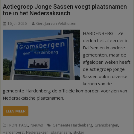
Actiegroep Jonge Sassen voegt plaatsnamen
toe in het Nedersaksisch
16 juli 2026
Gert-Jan van Veldhuizen
HARDENBERG – Ze
deden het al eerder in
Dalfsen en in andere
gemeenten, maar de
afgelopen weken heeft
de actiegroep Jonge
Sassen ook in diverse
kernen van de
gemeente Hardenberg de officiële komborden voorzien van
Nedersaksische plaatsnamen.
LEES MEER
,
,
,
FRONTPAGE
Nieuws
Gemeente Hardenberg
Gramsbergen
,
,
,
Hardenberg
Nedersaksen
plaatsnaam
sticker