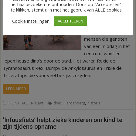
herhaalbezoeken te onthouden. Door op "Accepteren"
te klikken, stemt u in met het gebruik van ALLE cookies.
HARDENBERG –
Afgelopen zaterdag
Cookie instellingen
ACCEPTEEREN
was misschien even
schrikken voor veel
mensen die genoten
van een middag in het
centrum, want er
liepen heuse dino’s door de stad. Het waren Rexie de
Tyrannosaurus Rex, Bumpy de Ankylosaurus en Trixie de
Triceratops die voor veel bekijks zorgden.
LEES MEER
,
,
,
FRONTPAGE
Nieuws
dino
Hardenberg
historie
‘Infuusfiets’ helpt zieke kinderen om kind te
zijn tijdens opname