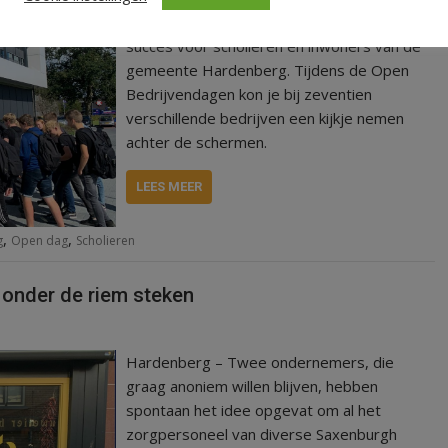
vrijdag en zaterdag, waren een groot
succes voor scholieren en inwoners van de
gemeente Hardenberg. Tijdens de Open
Bedrijvendagen kon je bij zeventien
verschillende bedrijven een kijkje nemen
achter de schermen.
LEES MEER
,
,
g
Open dag
Scholieren
 onder de riem steken
Hardenberg – Twee ondernemers, die
graag anoniem willen blijven, hebben
spontaan het idee opgevat om al het
zorgpersoneel van diverse Saxenburgh