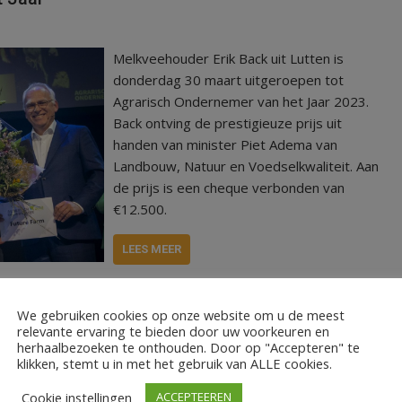
Melkveehouder Erik Back uit Lutten is
donderdag 30 maart uitgeroepen tot
Agrarisch Ondernemer van het Jaar 2023.
Back ontving de prestigieuze prijs uit
handen van minister Piet Adema van
Landbouw, Natuur en Voedselkwaliteit. Aan
de prijs is een cheque verbonden van
€12.500.
LEES MEER
js
We gebruiken cookies op onze website om u de meest
relevante ervaring te bieden door uw voorkeuren en
herhaalbezoeken te onthouden. Door op "Accepteren" te
klikken, stemt u in met het gebruik van ALLE cookies.
Cookie instellingen
ACCEPTEEREN
De twee Open Bedrijvendagen, afgelopen