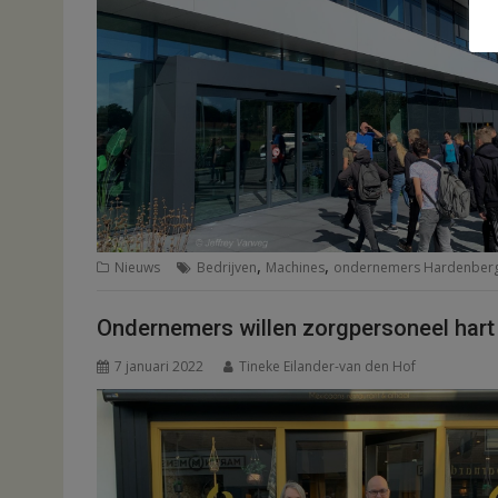
,
,
Nieuws
Bedrijven
Machines
ondernemers Hardenber
Ondernemers willen zorgpersoneel hart
7 januari 2022
Tineke Eilander-van den Hof