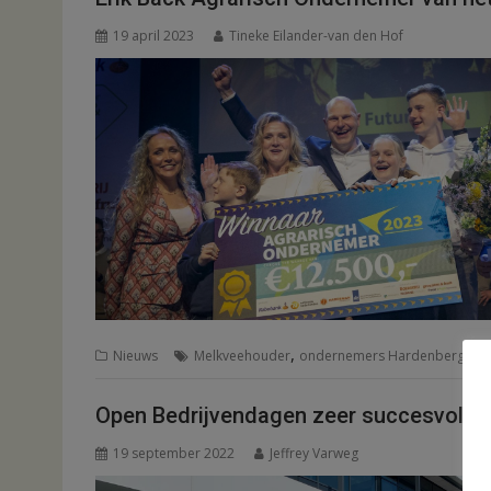
19 april 2023
Tineke Eilander-van den Hof
,
,
Nieuws
Melkveehouder
ondernemers Hardenberg
Pri
Open Bedrijvendagen zeer succesvol
19 september 2022
Jeffrey Varweg