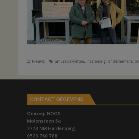
,
,
,
Nieuws
amusepakketten
inzameling
ondernemers
on
CONTACT GEGEVENS
Omroep NOOS
Molensteen 5a
7773 NM Hardenberg
0523 760 788