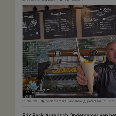
,
,
Nieuws
ondernemers Hardenberg
patatzaak
puur zui
Erik Back Agrarisch Ondernemer van he