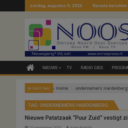
Ga
zondag, augustus 9, 2026
Recente berichten
naar
de
inhoud
NIEUWS
TV
RADIO GIDS
PROGRA
Je bent hier
Home
ondernemers Hardenberg
TAG:
ONDERNEMERS HARDENBERG
Nieuwe Patatzaak “Puur Zuid” vestigt z
20 september 2023
Arjen Roelofs