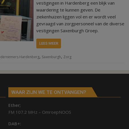
vestigingen in Hardenberg een blijk van
waardering te kunnen geven. De
ziekenhuizen liggen vol en er wordt veel
gevraagd van zorgpersoneel van de diverse
vestigingen Saxenburgh Groep.
LEES MEER
,
,
dernemers Hardenberg
Saxenburgh
Zorg
WAAR ZIJN WE TE ONTVANGEN?
Ether;
FM 107.2 MHz – OmroepNOOS
DAB+: