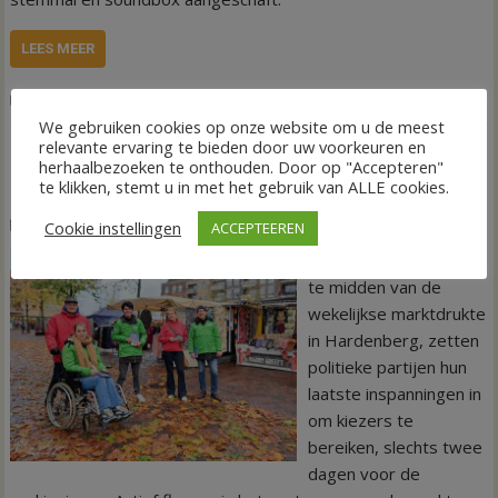
LEES MEER
,
,
Nieuws
Gemeente Hardenberg
Verkiezingen
visuele beperking
We gebruiken cookies op onze website om u de meest
relevante ervaring te bieden door uw voorkeuren en
Partijen Actief op Hardenbergse Markt Voor
herhaalbezoeken te onthouden. Door op "Accepteren"
Laatste Stemmenwerving
te klikken, stemt u in met het gebruik van ALLE cookies.
20 november 2023
Bas Schipper
Cookie instellingen
ACCEPTEEREN
Op maandagochtend,
te midden van de
wekelijkse marktdrukte
in Hardenberg, zetten
politieke partijen hun
laatste inspanningen in
om kiezers te
bereiken, slechts twee
dagen voor de