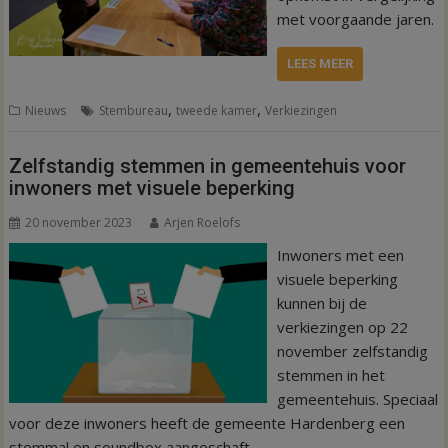
met voorgaande jaren.
LEES MEER
,
,
Nieuws
Stembureau
tweede kamer
Verkiezingen
Zelfstandig stemmen in gemeentehuis voor
inwoners met visuele beperking
20 november 2023
Arjen Roelofs
Inwoners met een
visuele beperking
kunnen bij de
verkiezingen op 22
november zelfstandig
stemmen in het
gemeentehuis. Speciaal
voor deze inwoners heeft de gemeente Hardenberg een
stemmal en soundbox aangeschaft.