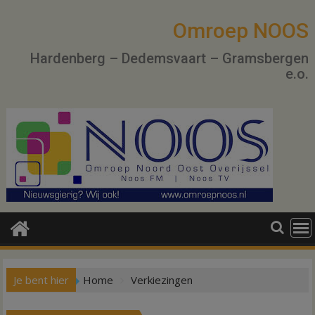
Ga
naar
Omroep NOOS
de
Hardenberg – Dedemsvaart – Gramsbergen
inhoud
e.o.
Je bent hier
Home
Verkiezingen