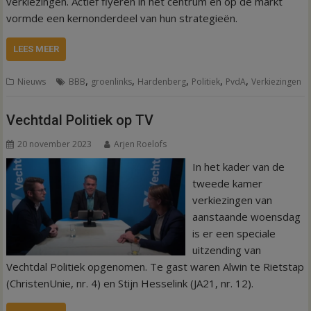
verkiezingen. Actief flyeren in het centrum en op de markt
vormde een kernonderdeel van hun strategieën.
LEES MEER
,
,
,
,
,
Nieuws
BBB
groenlinks
Hardenberg
Politiek
PvdA
Verkiezingen
Vechtdal Politiek op TV
20 november 2023
Arjen Roelofs
In het kader van de
tweede kamer
verkiezingen van
aanstaande woensdag
is er een speciale
uitzending van
Vechtdal Politiek opgenomen. Te gast waren Alwin te Rietstap
(ChristenUnie, nr. 4) en Stijn Hesselink (JA21, nr. 12).