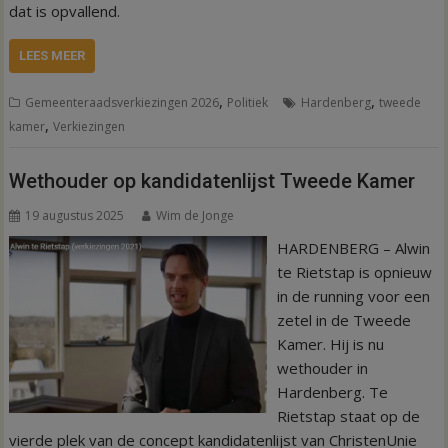
dat is opvallend.
LEES MEER
,
,
Gemeenteraadsverkiezingen 2026
Politiek
Hardenberg
tweede
,
kamer
Verkiezingen
Wethouder op kandidatenlijst Tweede Kamer
19 augustus 2025
Wim de Jonge
HARDENBERG – Alwin
te Rietstap is opnieuw
in de running voor een
zetel in de Tweede
Kamer. Hij is nu
wethouder in
Hardenberg. Te
Rietstap staat op de
vierde plek van de concept kandidatenlijst van ChristenUnie