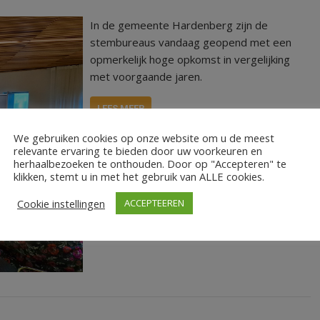
In de gemeente Hardenberg zijn de
stembureaus vandaag geopend met een
opmerkelijk hoge opkomst in vergelijking
met voorgaande jaren.
LEES MEER
We gebruiken cookies op onze website om u de meest
relevante ervaring te bieden door uw voorkeuren en
herhaalbezoeken te onthouden. Door op "Accepteren" te
klikken, stemt u in met het gebruik van ALLE cookies.
Cookie instellingen
ACCEPTEEREN