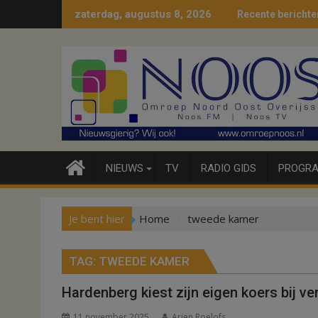
Ga
zaterdag, augustus 8, 2026
Recente berichte
naar
de
inhoud
NIEUWS
TV
RADIO GIDS
PROGRA
Je bent hier
Home
tweede kamer
TAG:
TWEEDE KAMER
Hardenberg kiest zijn eigen koers bij ve
11 november 2025
Arjen Roelofs