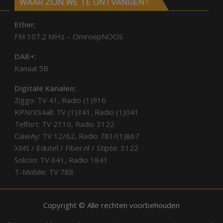
WAAR ZIJN WE TE ONTVANGEN?
Ether;
FM 107.2 MHz – OmroepNOOS
DAB+:
Kanaal 5B
Digitale Kanalen:
Ziggo: TV 41, Radio (1)916
KPN/XS4all: TV (1)341, Radio (1)041
Telfort: TV 2110, Radio 3122
CaiwAy: TV 12/62, Radio 781/(1)867
XMS / Edutel / Fiber.nl / Stipte: 3122
Solcon: TV 841, Radio 1841
T-Mobile: TV 788
Copyright © Alle rechten voorbehouden