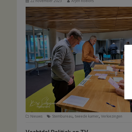
22 november 2023
Arjen Roelofs
,
,
Nieuws
Stembureau
tweede kamer
Verkiezingen