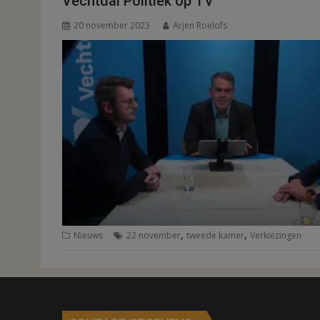
Vechtdal Politiek op TV
20 november 2023
Arjen Roelofs
,
,
Nieuws
22 november
tweede kamer
Verkiezingen