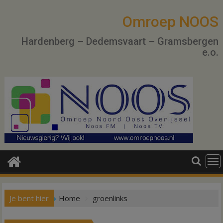
Ga
naar
Omroep NOOS
de
Hardenberg – Dedemsvaart – Gramsbergen
inhoud
e.o.
Je bent hier
Home
groenlinks