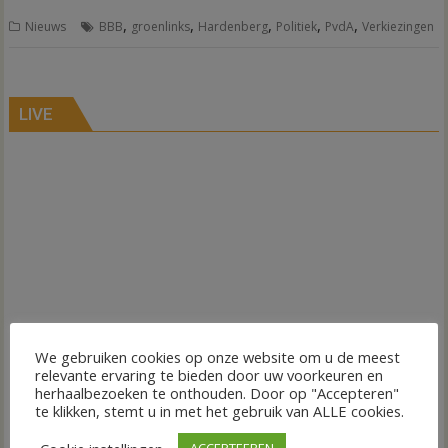
,
,
,
,
,
Nieuws
BBB
groenlinks
Hardenberg
Politiek
PvdA
Verkiezingen
LIVE
We gebruiken cookies op onze website om u de meest
relevante ervaring te bieden door uw voorkeuren en
herhaalbezoeken te onthouden. Door op "Accepteren"
te klikken, stemt u in met het gebruik van ALLE cookies.