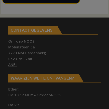
CONTACT GEGEVENS
Omroep NOOS
Molensteen 5a
7773 NM Hardenberg
0523 760 788
ANBI
WAAR ZIJN WE TE ONTVANGEN?
Ether;
FM 107.2 MHz – OmroepNOOS
DAB+: