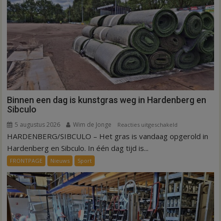
Binnen een dag is kunstgras weg in Hardenberg en
Sibculo
5 augustus 2026
Wim de Jonge
voor
Reacties uitgeschakeld
HARDENBERG/SIBCULO – Het gras is vandaag opgerold in
Binnen
een
Hardenberg en Sibculo. In één dag tijd is...
dag
FRONTPAGE
Nieuws
Sport
is
kunstgras
weg
in
Hardenberg