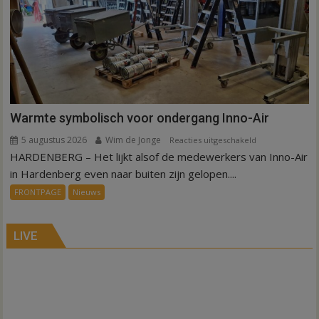
en
Sibculo
Warmte symbolisch voor ondergang Inno-Air
5 augustus 2026
Wim de Jonge
voor
Reacties uitgeschakeld
HARDENBERG – Het lijkt alsof de medewerkers van Inno-Air
Warmte
symbolisch
in Hardenberg even naar buiten zijn gelopen....
voor
FRONTPAGE
Nieuws
ondergang
Inno-
Air
LIVE