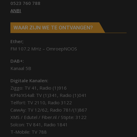
0523 760 788
ANBI
WAAR ZIJN WE TE ONTVANGEN?
Ether;
FM 107.2 MHz – OmroepNOOS
DAB+:
Kanaal 5B
Digitale Kanalen:
Ziggo: TV 41, Radio (1)916
KPN/XS4all: TV (1)341, Radio (1)041
Telfort: TV 2110, Radio 3122
CaiwAy: TV 12/62, Radio 781/(1)867
XMS / Edutel / Fiber.nl / Stipte: 3122
Solcon: TV 841, Radio 1841
T-Mobile: TV 788