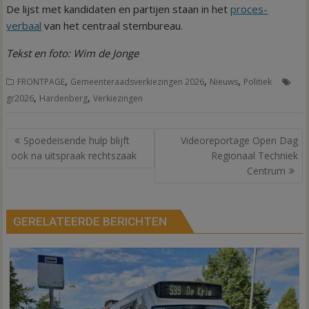
De lijst met kandidaten en partijen staan in het
proces-
verbaal
van het centraal stembureau.
Tekst en foto: Wim de Jonge
,
,
,
FRONTPAGE
Gemeenteraadsverkiezingen 2026
Nieuws
Politiek
,
,
gr2026
Hardenberg
Verkiezingen
Bericht
Spoedeisende hulp blijft
Videoreportage Open Dag
navigatie
ook na uitspraak rechtszaak
Regionaal Techniek
Centrum
GERELATEERDE BERICHTEN