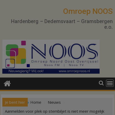
Ga
naar
Omroep NOOS
de
Hardenberg – Dedemsvaart – Gramsbergen
inhoud
e.o.
Je bent hier
Home
Nieuws
Aanmelden voor plek op stembiljet is niet meer mogelijk