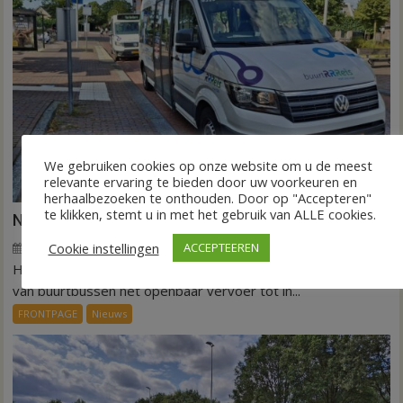
We gebruiken cookies op onze website om u de meest
relevante ervaring te bieden door uw voorkeuren en
herhaalbezoeken te onthouden. Door op "Accepteren"
te klikken, stemt u in met het gebruik van ALLE cookies.
Nieuw ov-systeem verbindt alle kernen Hardenberg
Cookie instellingen
ACCEPTEEREN
6 augustus 2026
Wim de Jonge
voor
Reacties uitgeschakeld
HARDENBERG – Eind volgend jaar moet een extra systeem
Nieuw
ov-
van buurtbussen het openbaar vervoer tot in...
systeem
FRONTPAGE
Nieuws
verbindt
alle
kernen
Hardenberg