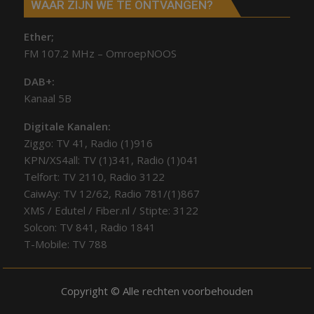
WAAR ZIJN WE TE ONTVANGEN?
Ether;
FM 107.2 MHz – OmroepNOOS
DAB+:
Kanaal 5B
Digitale Kanalen:
Ziggo: TV 41, Radio (1)916
KPN/XS4all: TV (1)341, Radio (1)041
Telfort: TV 2110, Radio 3122
CaiwAy: TV 12/62, Radio 781/(1)867
XMS / Edutel / Fiber.nl / Stipte: 3122
Solcon: TV 841, Radio 1841
T-Mobile: TV 788
Copyright © Alle rechten voorbehouden