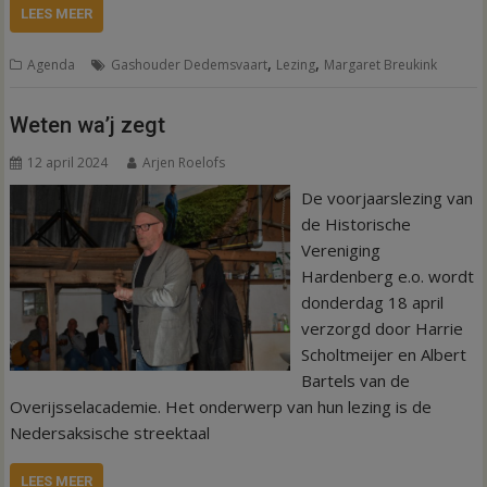
LEES MEER
,
,
Agenda
Gashouder Dedemsvaart
Lezing
Margaret Breukink
Weten wa’j zegt
12 april 2024
Arjen Roelofs
De voorjaarslezing van
de Historische
Vereniging
Hardenberg e.o. wordt
donderdag 18 april
verzorgd door Harrie
Scholtmeijer en Albert
Bartels van de
Overijsselacademie. Het onderwerp van hun lezing is de
Nedersaksische streektaal
LEES MEER