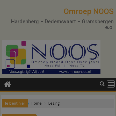
Ga
naar
Omroep NOOS
de
Hardenberg – Dedemsvaart – Gramsbergen
inhoud
e.o.
Je bent hier
Home
Lezing