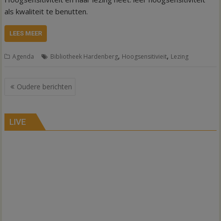
als kwaliteit te benutten.
LEES MEER
,
,
Agenda
Bibliotheek Hardenberg
Hoogsensitivieit
Lezing
Berichtennavigatie
Oudere berichten
LIVE