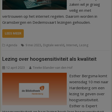
zaken wil je graag
veilig en met
vertrouwen op het internet regelen. Daarom worden in
Gramsbergen en Dedemsvaart lezingen gehouden.
LEES MEER
,
,
,
Agenda
9 mei 2023
Digitale wereld
Internet
Lezing
Lezing over hoogsensitiviteit als kwaliteit
12 april 2023
Tineke Eilander-van den Hof
Esther Bergsma komt
woensdag 10 mei naar
Hardenberg om een
lezing te geven over
hoogsensitiviteit.
Esther is Expert
Hoogsensitiviteit en haar lezing heet: leer hoogsensitiviteit