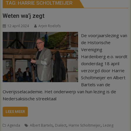
TAG:
HARRIE SCHOLTMEIJER
Weten wa’j zegt
12 april 2024
Arjen Roelofs
De voorjaarslezing van
de Historische
Vereniging
Hardenberg e.o. wordt
donderdag 18 april
verzorgd door Harrie
Scholtmeijer en Albert
Bartels van de
Overijsselacademie. Het onderwerp van hun lezing is de
Nedersaksische streektaal
LEES MEER
,
,
,
Agenda
Albert Bartels
Dialect
Harrie Scholtmeijer
Lezing