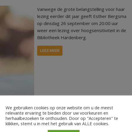
Vanwege de grote belangstelling voor haar
lezing eerder dit jaar geeft Esther Bergsma
op dinsdag 26 september om 20:00 uur
weer een lezing over hoogsensitiviteit in de
Bibliotheek Hardenberg.
LEES MEER
We gebruiken cookies op onze website om u de meest
relevante ervaring te bieden door uw voorkeuren en
herhaalbezoeken te onthouden. Door op "Accepteren" te
klikken, stemt u in met het gebruik van ALLE cookies.