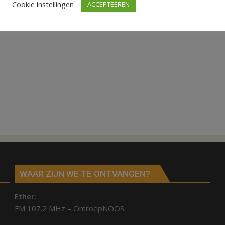
Cookie instellingen
ACCEPTEEREN
WAAR ZIJN WE TE ONTVANGEN?
Ether;
FM 107.2 MHz – OmroepNOOS