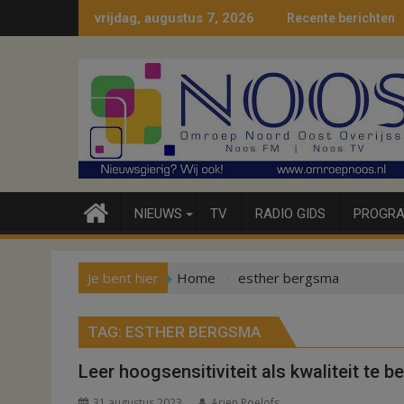
Ga
vrijdag, augustus 7, 2026
Recente berichten
naar
de
inhoud
NIEUWS
TV
RADIO GIDS
PROGRA
Je bent hier
Home
esther bergsma
TAG:
ESTHER BERGSMA
Leer hoogsensitiviteit als kwaliteit te b
31 augustus 2023
Arjen Roelofs