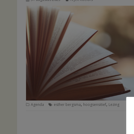
,
,
Agenda
esther bergsma
hoogsensitief
Lezing