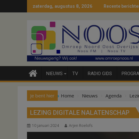
Ga
zaterdag, augustus 8, 2026
Recente berichte
naar
de
inhoud
NIEUWS
TV
RADIO GIDS
PROGRA
Je bent hier
Home
Nieuws
Agenda
Lezi
LEZING DIGITALE NALATENSCHAP
10 januari 2024
Arjen Roelofs