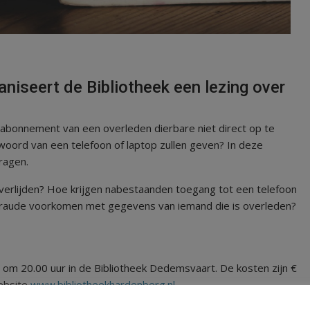
niseert de Bibliotheek een lezing over
nabonnement van een overleden dierbare niet direct op te
woord van een telefoon of laptop zullen geven? In deze
vragen.
 overlijden? Hoe krijgen nabestaanden toegang tot een telefoon
tsfraude voorkomen met gegevens van iemand die is overleden?
om 20.00 uur in de Bibliotheek Dedemsvaart. De kosten zijn €
website
www.bibliotheekhardenberg.nl
.