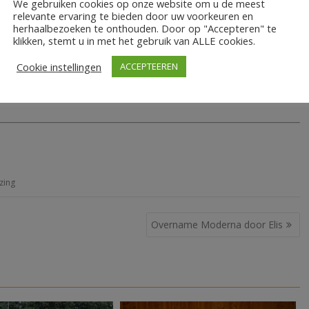
We gebruiken cookies op onze website om u de meest
relevante ervaring te bieden door uw voorkeuren en
herhaalbezoeken te onthouden. Door op "Accepteren" te
m op het gebied van de digitale nalatenschap, online erfenis en
klikken, stemt u in met het gebruik van ALLE cookies.
ernemers, notariaat, (na)zorg-professionals en uiteraard
Cookie instellingen
ACCEPTEEREN
n humor elkaar afwisselen met recente voorbeelden en
zing
Overname Moderna door Elis