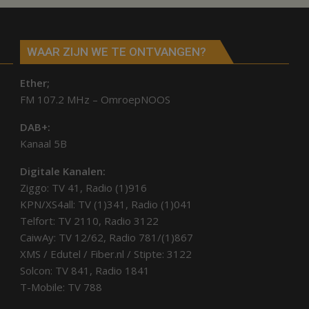
WAAR ZIJN WE TE ONTVANGEN?
Ether;
FM 107.2 MHz – OmroepNOOS
DAB+:
Kanaal 5B
Digitale Kanalen:
Ziggo: TV 41, Radio (1)916
KPN/XS4all: TV (1)341, Radio (1)041
Telfort: TV 2110, Radio 3122
CaiwAy: TV 12/62, Radio 781/(1)867
XMS / Edutel / Fiber.nl / Stipte: 3122
Solcon: TV 841, Radio 1841
T-Mobile: TV 788