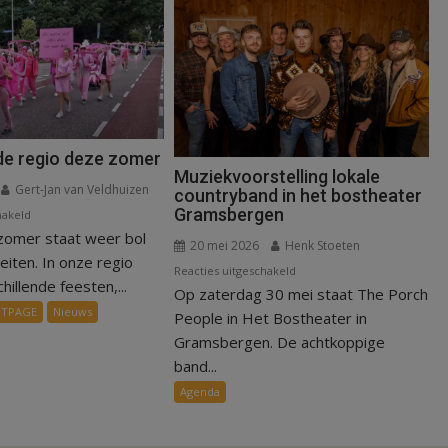
 de regio deze zomer
Muziekvoorstelling lokale
Gert-Jan van Veldhuizen
countryband in het bostheater
Gramsbergen
voor
hakeld
zomer staat weer bol
Erop
20 mei 2026
Henk Stoeten
uit
teiten. In onze regio
voor
Reacties uitgeschakeld
in
illende feesten,...
Op zaterdag 30 mei staat The Porch
Muziekvoorstelling
de
NTPAGE
Nieuws
lokale
People in Het Bostheater in
regio
countryband
Gramsbergen. De achtkoppige
deze
in
band...
zomer
het
Agenda
bostheater
Gramsbergen