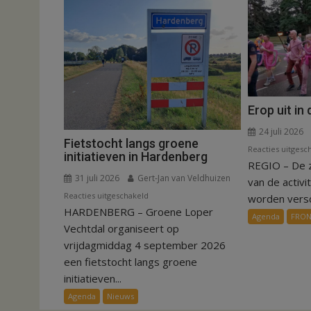
Erop uit in
24 juli 2026
Fietstocht langs groene
Reacties uitgesc
initiatieven in Hardenberg
REGIO – De 
31 juli 2026
Gert-Jan van Veldhuizen
van de activi
voor
Reacties uitgeschakeld
worden versch
HARDENBERG – Groene Loper
Fietstocht
Agenda
FRO
langs
Vechtdal organiseert op
groene
vrijdagmiddag 4 september 2026
initiatieven
een fietstocht langs groene
in
initiatieven...
Hardenberg
Agenda
Nieuws