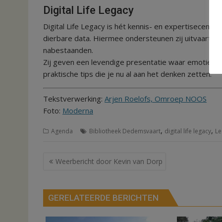
Digital Life Legacy
Digital Life Legacy is hét kennis- en expertisecentru
dierbare data. Hiermee ondersteunen zij uitvaartond
nabestaanden.
Zij geven een levendige presentatie waar emotie e
praktische tips die je nu al aan het denken zetten.
Tekstverwerking:
Arjen Roelofs, Omroep NOOS
Foto:
Moderna
,
,
Agenda
Bibliotheek Dedemsvaart
digital life legacy
Le
Bericht
Weerbericht door Kevin van Dorp
navigatie
GERELATEERDE BERICHTEN