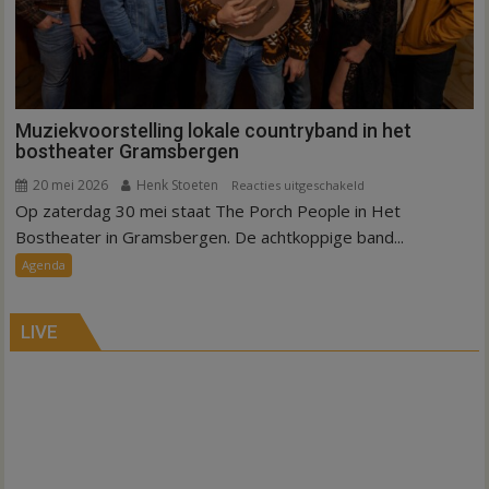
Muziekvoorstelling lokale countryband in het
bostheater Gramsbergen
20 mei 2026
Henk Stoeten
voor
Reacties uitgeschakeld
Op zaterdag 30 mei staat The Porch People in Het
Muziekvoorstelling
lokale
Bostheater in Gramsbergen. De achtkoppige band...
countryband
Agenda
in
het
bostheater
LIVE
Gramsbergen