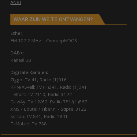
ANBI
WAAR ZIJN WE TE ONTVANGEN?
Ether;
FM 107.2 MHz – OmroepNOOS
DAB+:
Kanaal 5B
Digitale Kanalen:
Ziggo: TV 41, Radio (1)916
KPN/XS4all: TV (1)341, Radio (1)041
Telfort: TV 2110, Radio 3122
CaiwAy: TV 12/62, Radio 781/(1)867
XMS / Edutel / Fiber.nl / Stipte: 3122
Solcon: TV 841, Radio 1841
T-Mobile: TV 788