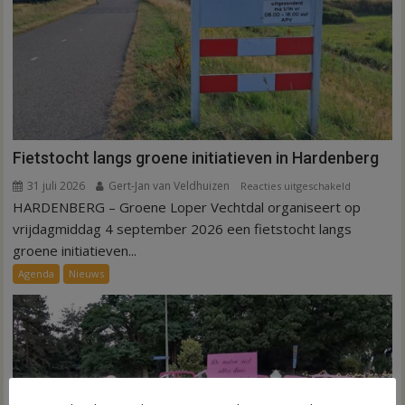
Fietstocht langs groene initiatieven in Hardenberg
31 juli 2026
Gert-Jan van Veldhuizen
voor
Reacties uitgeschakeld
HARDENBERG – Groene Loper Vechtdal organiseert op
Fietstocht
langs
vrijdagmiddag 4 september 2026 een fietstocht langs
groene
groene initiatieven...
initiatieven
Agenda
Nieuws
in
Hardenber