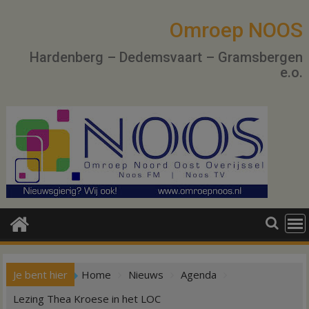
Ga
naar
Omroep NOOS
de
Hardenberg – Dedemsvaart – Gramsbergen
inhoud
e.o.
Je bent hier
Home
Nieuws
Agenda
Lezing Thea Kroese in het LOC