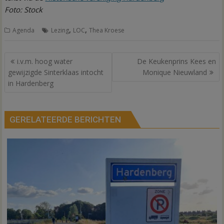
Foto: Stock
,
,
Agenda
Lezing
LOC
Thea Kroese
Bericht
i.v.m. hoog water
De Keukenprins Kees en
navigatie
gewijzigde Sinterklaas intocht
Monique Nieuwland
in Hardenberg
GERELATEERDE BERICHTEN