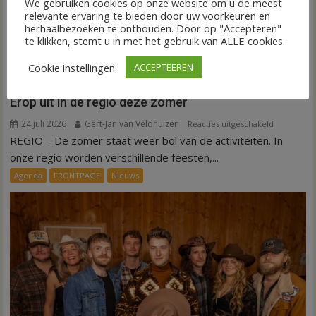
We gebruiken cookies op onze website om u de meest
relevante ervaring te bieden door uw voorkeuren en
herhaalbezoeken te onthouden. Door op "Accepteren"
te klikken, stemt u in met het gebruik van ALLE cookies.
Cookie instellingen
ACCEPTEEREN
Erop uit in de regio deze zomer
24 juli 2026
Gert-Jan van Veldhuizen
voor
Reacties uitgeschakeld
REGIO – De zomer staat weer bol van de activiteiten. In
Erop
uit
onze regio worden verschillende feesten,...
in
Agenda
FRONTPAGE
Nieuws
de
regio
deze
zomer