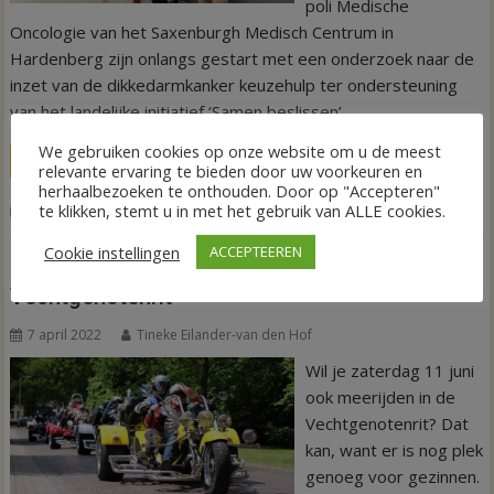
poli Medische
Oncologie van het Saxenburgh Medisch Centrum in
Hardenberg zijn onlangs gestart met een onderzoek naar de
inzet van de dikkedarmkanker keuzehulp ter ondersteuning
van het landelijke initiatief ‘Samen beslissen’.
We gebruiken cookies op onze website om u de meest
LEES MEER
relevante ervaring te bieden door uw voorkeuren en
herhaalbezoeken te onthouden. Door op "Accepteren"
,
,
,
,
te klikken, stemt u in met het gebruik van ALLE cookies.
Nieuws
kanker
Keuzehulp
Pilot
Saxenburgh
SMC
Cookie instellingen
ACCEPTEEREN
Nog genoeg plek vrij voor de 10e
Vechtgenotenrit
7 april 2022
Tineke Eilander-van den Hof
Wil je zaterdag 11 juni
ook meerijden in de
Vechtgenotenrit? Dat
kan, want er is nog plek
genoeg voor gezinnen.