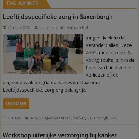
TAG:
KANKER
Leeftijdsspecifieke zorg in Saxenburgh
17 mei 2023
Tineke Eilander-van den Hof
Jong en kanker: dat
verandert alles. Deze
AYA’s (adolescents &
young adults) zijn in de
bloei van hun leven en
verliezen bij de
diagnose vaak de grip op hun leven. Daarom is
Leeftijdsspecifieke zorg erg belangrijk.
LEES MEER
,
,
,
,
Nieuws
AYA
Jongvolwassenen
kanker
Saxenburgh
SMC
Workshop uiterlijke verzorging bij kanker