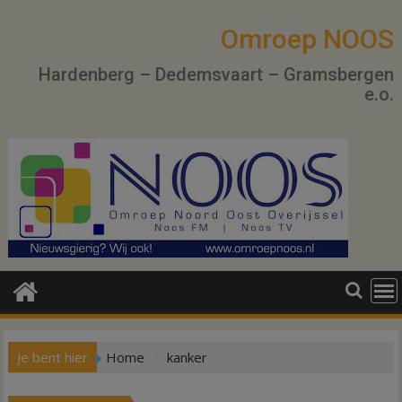
Ga
naar
Omroep NOOS
de
Hardenberg – Dedemsvaart – Gramsbergen
inhoud
e.o.
Je bent hier
Home
kanker