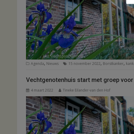
,
,
,
Agenda
Nieuws
15 november 2022
Borstkanker
kank
Vechtgenotenhuis start met groep voo
4 maart 2022
Tineke Eilander-van den Hof