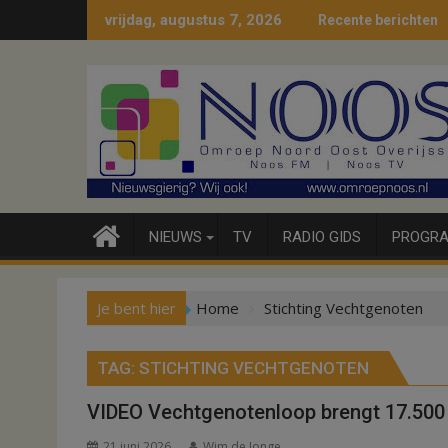
Ga
vrijdag, augustus 7, 2026
Recente berichten
naar
de
inhoud
NIEUWS
TV
RADIO GIDS
PROGRA
Je bent hier
Home
Stichting Vechtgenoten
TAG:
STICHTING VECHTGENOTEN
VIDEO Vechtgenotenloop brengt 17.500
21 juni 2026
Wim de Jonge