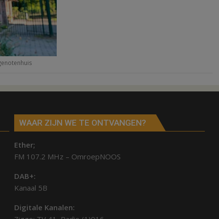
genotenhuis
WAAR ZIJN WE TE ONTVANGEN?
Ether;
FM 107.2 MHz – OmroepNOOS
DAB+:
Kanaal 5B
Digitale Kanalen:
Ziggo: TV 41, Radio (1)916