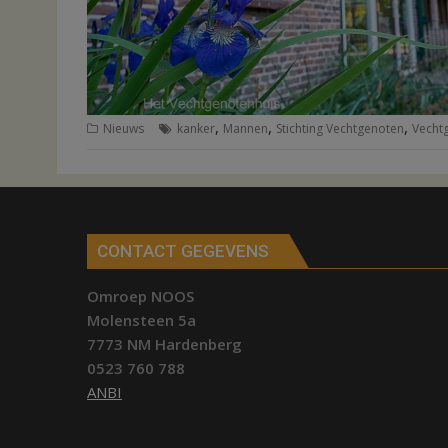
,
,
,
Nieuws
kanker
Mannen
Stichting Vechtgenoten
Vecht
CONTACT GEGEVENS
Omroep NOOS
Molensteen 5a
7773 NM Hardenberg
0523 760 788
ANBI