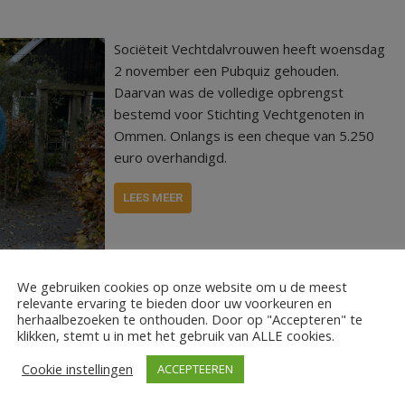
Sociëteit Vechtdalvrouwen heeft woensdag
2 november een Pubquiz gehouden.
Daarvan was de volledige opbrengst
bestemd voor Stichting Vechtgenoten in
Ommen. Onlangs is een cheque van 5.250
euro overhandigd.
LEES MEER
en
We gebruiken cookies op onze website om u de meest
relevante ervaring te bieden door uw voorkeuren en
tkanker
herhaalbezoeken te onthouden. Door op "Accepteren" te
klikken, stemt u in met het gebruik van ALLE cookies.
Cookie instellingen
ACCEPTEEREN
Judith Kuper (verpleegkundig specialist) en
Jolanda Gozefoort (overgangsconsulente)