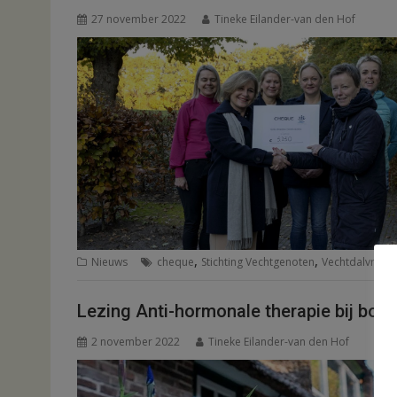
27 november 2022
Tineke Eilander-van den Hof
,
,
Nieuws
cheque
Stichting Vechtgenoten
Vechtdalvrouw
Lezing Anti-hormonale therapie bij bors
2 november 2022
Tineke Eilander-van den Hof