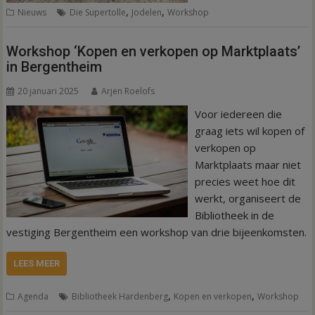
,
,
Nieuws
Die Supertolle
Jodelen
Workshop
Workshop ‘Kopen en verkopen op Marktplaats’
in Bergentheim
20 januari 2025
Arjen Roelofs
Voor iedereen die
graag iets wil kopen of
verkopen op
Marktplaats maar niet
precies weet hoe dit
werkt, organiseert de
Bibliotheek in de
vestiging Bergentheim een workshop van drie bijeenkomsten.
LEES MEER
,
,
Agenda
Bibliotheek Hardenberg
Kopen en verkopen
Workshop