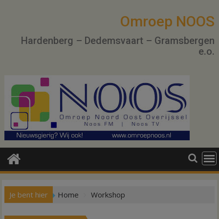
Ga
naar
Omroep NOOS
de
Hardenberg – Dedemsvaart – Gramsbergen
inhoud
e.o.
Je bent hier
Home
Workshop