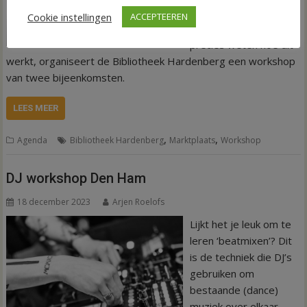
verkopen op
Cookie instellingen
ACCEPTEEREN
Marktplaats, maar niet
precies weten hoe dit
werkt, organiseert de Bibliotheek Hardenberg een workshop
van twee bijeenkomsten.
LEES MEER
,
,
Agenda
Bibliotheek Hardenberg
Marktplaats
Workshop
DJ workshop Den Ham
18 december 2023
Arjen Roelofs
Lijkt het je leuk om te
leren ‘beatmixen’? Dit
is de techniek die DJ’s
gebruiken om
bestaande (dance)
muziek over elkaar