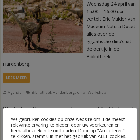
Woensdag 24 april van
15:00 – 16:00 uur
vertelt Eric Mulder van
Museum Natura Docet
alles over de
gigantische dino’s uit
de oertijd in de
Bibliotheek
Hardenberg.
LEES MEER
,
,
Agenda
Bibliotheek Hardenberg
dino
Workshop
Workshop ‘kopen en verkopen op Marktplaats’
We gebruiken cookies op onze website om u de meest
22 maart 2024
Arjen Roelofs
relevante ervaring te bieden door uw voorkeuren en
herhaalbezoeken te onthouden. Door op "Accepteren"
Voor mensen die graag
te klikken, stemt u in met het gebruik van ALLE cookies.
iets willen kopen of