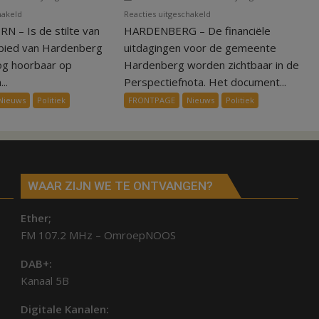
voor
voor
hakeld
Reacties uitgeschakeld
 – Is de stilte van
Blijven
HARDENBERG – De financiële
Rode
opnames
cijfers
ebied van Hardenberg
uitdagingen voor de gemeente
voor
voor
og hoorbaar op
Hardenberg worden zichtbaar in de
Martin
gemeente
..
Perspectiefnota. Het document...
Garrix
Hardenberg
Nieuws
Politiek
FRONTPAGE
Nieuws
Politiek
mogelijk
in
Collendoorn?
WAAR ZIJN WE TE ONTVANGEN?
Ether;
FM 107.2 MHz – OmroepNOOS
DAB+:
Kanaal 5B
Digitale Kanalen: