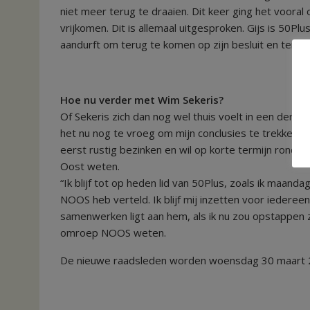
niet meer terug te draaien. Dit keer ging het vooral
vrijkomen. Dit is allemaal uitgesproken. Gijs is 50Plus
aandurft om terug te komen op zijn besluit en teru
Hoe nu verder met Wim Sekeris?
Of Sekeris zich dan nog wel thuis voelt in een dergel
het nu nog te vroeg om mijn conclusies te trekken. Da
eerst rustig bezinken en wil op korte termijn rond de
Oost weten.
“Ik blijf tot op heden lid van 50Plus, zoals ik maand
NOOS heb verteld. Ik blijf mij inzetten voor iederee
samenwerken ligt aan hem, als ik nu zou opstappen zou 
omroep NOOS weten.
De nieuwe raadsleden worden woensdag 30 maart 