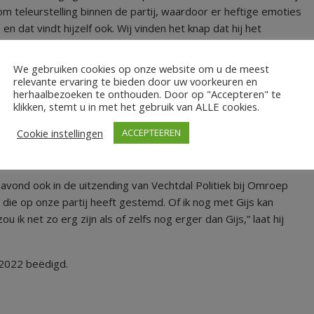
 om teleurstelling binnen de partij, waardoor er heftige emoties
 en dat vindt hijzelf ook. Wij vinden het knap dat hij het
g te keren naar 50Plus Hardenberg. Het gaat om onze kiezers.”
We gebruiken cookies op onze website om u de meest
relevante ervaring te bieden door uw voorkeuren en
herhaalbezoeken te onthouden. Door op "Accepteren" te
klikken, stemt u in met het gebruik van ALLE cookies.
ijke partij en of er nu geen loopgravenoorlog dreigt? “Ik vind
Cookie instellingen
ACCEPTEEREN
n zou ik handelen in emotie en dat is nooit goed. Ik laat dit
 tafel met het provinciaal partijbestuur”, laat Sekeris aan RTV
agavond ook in de uitzending van Vechtdal Politiek bij Omroep
n die op onze partij heeft gestemd. Of ik nog met Gijs kan
ik net zo erg zijn als of zelfs nog erger dan Gijs,” laat hij
2022 beëdigd.