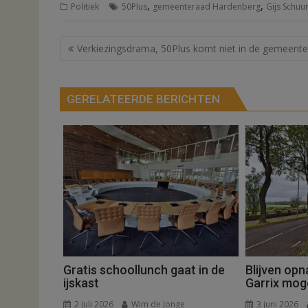
,
,
Politiek
50Plus
gemeenteraad Hardenberg
Gijs Schu
Bericht
Verkiezingsdrama, 50Plus komt niet in de gemeent
navigatie
GERELATEERDE BERICHTEN
Gratis schoollunch gaat in de
Blijven op
ijskast
Garrix moge
2 juli 2026
Wim de Jonge
3 juni 2026