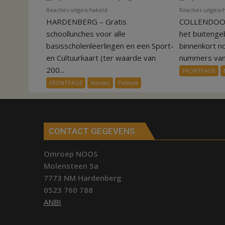
voor
Reacties uitgeschakeld
Reacties uitgesc
HARDENBERG – Gratis
Gratis
COLLENDOORN
schoollunch
schoollunches voor alle
het buiteng
gaat
basisscholenleerlingen en een Sport-
binnenkort n
in
en Cultuurkaart (ter waarde van
nummers van.
de
200...
FRONTPAGE
ijskast
FRONTPAGE
Nieuws
Politiek
CONTACT GEGEVENS
Omroep NOOS
Molensteen 5a
7773 NM Hardenberg
0523 760 788
ANBI