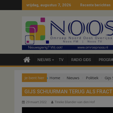
Ga
vrijdag, augustus 7, 2026
Recente berichten
naar
de
inhoud
NIEUWS
TV
RADIO GIDS
PROGRA
Je bent hier
Home
Nieuws
Politiek
Gijs
GIJS SCHUURMAN TERUG ALS FRACT
29 maart 2022
Tineke Eilander-van den Hof