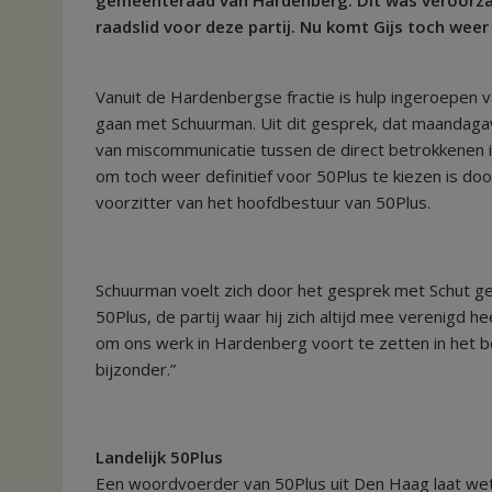
raadslid voor deze partij. Nu komt Gijs toch weer
Vanuit de Hardenbergse fractie is hulp ingeroepen va
gaan met Schuurman. Uit dit gesprek, dat maandaga
van miscommunicatie tussen de direct betrokkenen 
om toch weer definitief voor 50Plus te kiezen is d
voorzitter van het hoofdbestuur van 50Plus.
Schuurman voelt zich door het gesprek met Schut ge
50Plus, de partij waar hij zich altijd mee verenigd 
om ons werk in Hardenberg voort te zetten in het be
bijzonder.”
Landelijk 50Plus
Een woordvoerder van 50Plus uit Den Haag laat wete