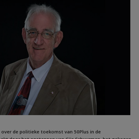
 over de politieke toekomst van 50Plus in de
akt door het opstappen van Gijs Schuurman, het gekozen