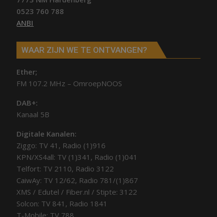
0523 760 788
ANBI
WAAR ZIJN WE TE ONTVANGEN?
Ether;
FM 107.2 MHz – OmroepNOOS
DAB+:
Kanaal 5B
Digitale Kanalen:
Ziggo: TV 41, Radio (1)916
KPN/XS4all: TV (1)341, Radio (1)041
Telfort: TV 2110, Radio 3122
CaiwAy: TV 12/62, Radio 781/(1)867
XMS / Edutel / Fiber.nl / Stipte: 3122
Solcon: TV 841, Radio 1841
T-Mobile: TV 788