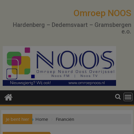
Ga
naar
Omroep NOOS
de
Hardenberg – Dedemsvaart – Gramsbergen
inhoud
e.o.
Je bent hier
Home
Financiën