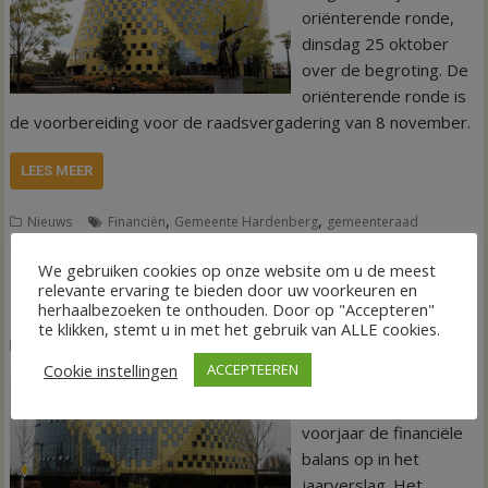
oriënterende ronde,
dinsdag 25 oktober
over de begroting. De
oriënterende ronde is
de voorbereiding voor de raadsvergadering van 8 november.
LEES MEER
,
,
Nieuws
Financiën
Gemeente Hardenberg
gemeenteraad
Hardenberg
We gebruiken cookies op onze website om u de meest
relevante ervaring te bieden door uw voorkeuren en
Hardenberg staat er financieel goed voor
herhaalbezoeken te onthouden. Door op "Accepteren"
te klikken, stemt u in met het gebruik van ALLE cookies.
19 mei 2022
Tineke Eilander-van den Hof
Cookie instellingen
ACCEPTEEREN
Elk jaar maakt de
gemeente in het
voorjaar de financiële
balans op in het
jaarverslag. Het