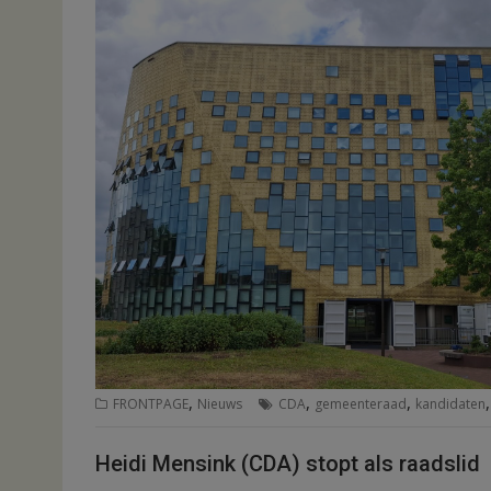
,
,
,
FRONTPAGE
Nieuws
CDA
gemeenteraad
kandidaten
Heidi Mensink (CDA) stopt als raadslid