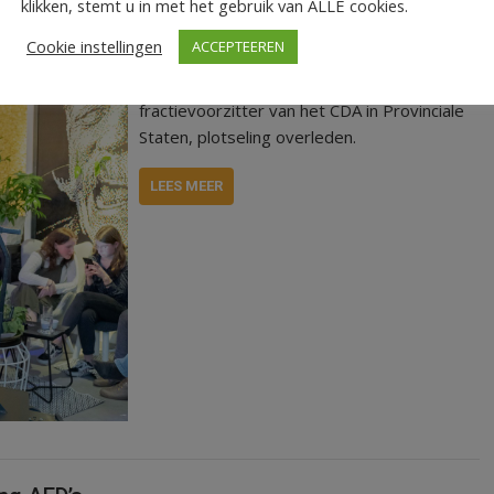
klikken, stemt u in met het gebruik van ALLE cookies.
Cookie instellingen
ACCEPTEEREN
Op zaterdag 11 mei is Rick Brink,
fractievoorzitter van het CDA in Provinciale
Staten, plotseling overleden.
LEES MEER