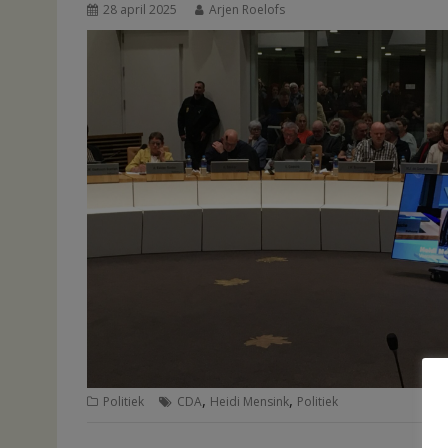
28 april 2025
Arjen Roelofs
,
,
Politiek
CDA
Heidi Mensink
Politiek