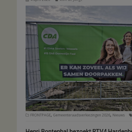
,
,
FRONTPAGE
Gemeenteraadsverkiezingen 2026
Nieuws
Henri Bontenbal bezoekt RTV4 Hardenb