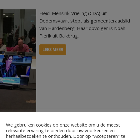
Heidi Mensink-Vrieling (CDA) uit
Dedemsvaart stopt als gemeenteraadslid
van Hardenberg. Haar opvolger is Noah
Pierik uit Balkbrug.
LEES MEER
We gebruiken cookies op onze website om u de meest
relevante ervaring te bieden door uw voorkeuren en
herhaalbezoeken te onthouden. Door op "Accepteren" te