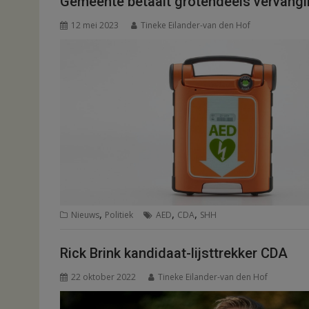
Gemeente betaalt grotendeels vervangi
12 mei 2023
Tineke Eilander-van den Hof
,
,
,
Nieuws
Politiek
AED
CDA
SHH
Rick Brink kandidaat-lijsttrekker CDA
22 oktober 2022
Tineke Eilander-van den Hof