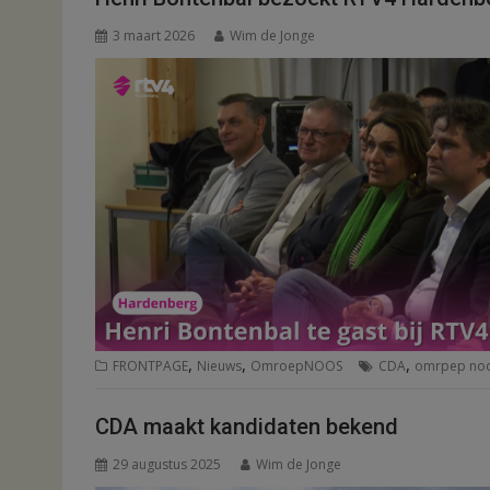
3 maart 2026
Wim de Jonge
,
,
,
FRONTPAGE
Nieuws
OmroepNOOS
CDA
omrpep no
CDA maakt kandidaten bekend
29 augustus 2025
Wim de Jonge