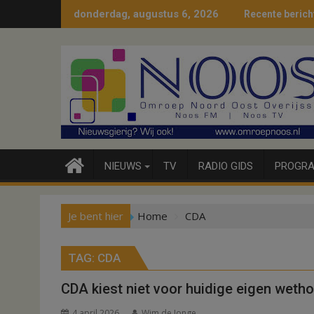
Ga
donderdag, augustus 6, 2026
Recente berich
naar
de
inhoud
NIEUWS
TV
RADIO GIDS
PROGRA
Je bent hier
Home
CDA
TAG:
CDA
CDA kiest niet voor huidige eigen weth
4 april 2026
Wim de Jonge