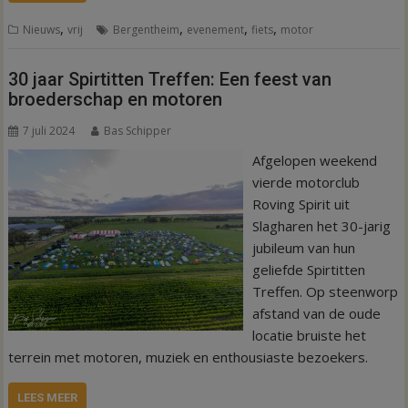
,
,
,
,
Nieuws
vrij
Bergentheim
evenement
fiets
motor
30 jaar Spirtitten Treffen: Een feest van
broederschap en motoren
7 juli 2024
Bas Schipper
Afgelopen weekend
vierde motorclub
Roving Spirit uit
Slagharen het 30-jarig
jubileum van hun
geliefde Spirtitten
Treffen. Op steenworp
afstand van de oude
locatie bruiste het
terrein met motoren, muziek en enthousiaste bezoekers.
LEES MEER