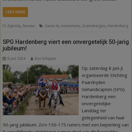
LEES MEER
,
,
,
,
Agenda
Nieuws
classic tt
evenement
Gramsbergen
Hardenberg
SPG Hardenberg viert een onvergetelijk 50-jarig
jubileum!
8 juni 2024
Bas Schipper
Op zaterdag 8 juni jl.
organiseerde Stichting
Paardrijden
Gehandicapten (SPG)
Hardenberg een
onvergetelijke
Landdag ter
gelegenheid van haar
50-jarig jubileum. Zo’n 150-175 ruiters met een beperking van
9 verschillende stichtingen namen deel aan dit feestelijke