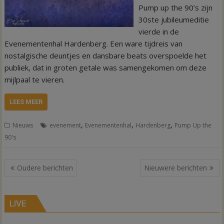
Pump up the 90’s zijn
30ste jubileumeditie
vierde in de
Evenementenhal Hardenberg. Een ware tijdreis van
nostalgische deuntjes en dansbare beats overspoelde het
publiek, dat in groten getale was samengekomen om deze
mijlpaal te vieren.
LEES MEER
,
,
,
Nieuws
evenement
Evenementenhal
Hardenberg
Pump Up the
90's
Berichtennavigatie
Oudere berichten
Nieuwere berichten
LIVE