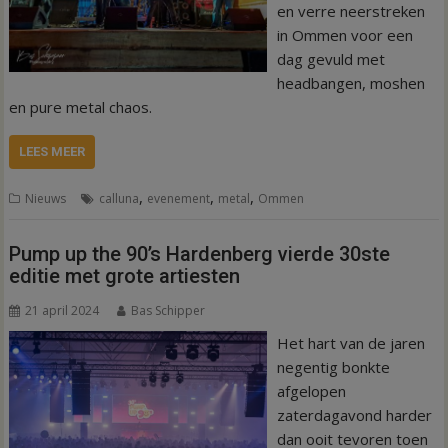
en verre neerstreken
in Ommen voor een
dag gevuld met
headbangen, moshen
en pure metal chaos.
LEES MEER
,
,
,
Nieuws
calluna
evenement
metal
Ommen
Pump up the 90’s Hardenberg vierde 30ste
editie met grote artiesten
21 april 2024
Bas Schipper
Het hart van de jaren
negentig bonkte
afgelopen
zaterdagavond harder
dan ooit tevoren toen