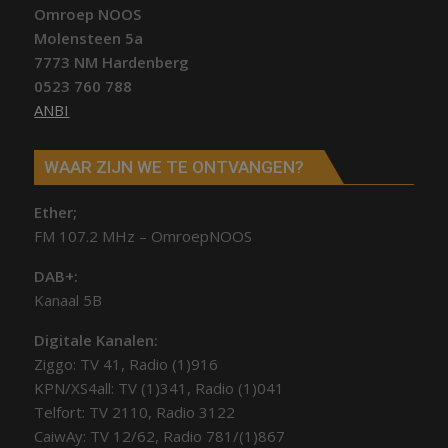
Omroep NOOS
Molensteen 5a
7773 NM Hardenberg
0523 760 788
ANBI
WAAR ZIJN WE TE ONTVANGEN?
Ether;
FM 107.2 MHz – OmroepNOOS
DAB+:
Kanaal 5B
Digitale Kanalen:
Ziggo: TV 41, Radio (1)916
KPN/XS4all: TV (1)341, Radio (1)041
Telfort: TV 2110, Radio 3122
CaiwAy: TV 12/62, Radio 781/(1)867