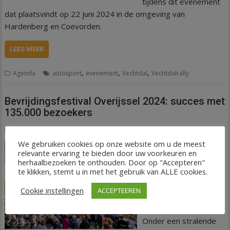
tijdens dit evenement
dat plaatsvindt op 22 juni 2024 in de omgeving van
Hardenberg en Coevorden.
LEES MEER
,
,
,
Agenda
autosport
evenement
Vechtdal
Vechtdalrally
Bevrijdingsfestival Overijssel 2024: succes met
135.000 bezoekers
6 mei 2024
Bas Schipper
We gebruiken cookies op onze website om u de meest
135.000 mensen
relevante ervaring te bieden door uw voorkeuren en
genoten afgelopen
herhaalbezoeken te onthouden. Door op "Accepteren"
te klikken, stemt u in met het gebruik van ALLE cookies.
zondag 5 mei van de
32e editie van
Cookie instellingen
ACCEPTEEREN
Bevrijdingsfestival
Overijssel in Zwolle.
Onder een stralende