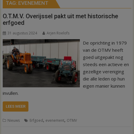
TAG:
EVENEMENT
O.T.M.V. Overijssel pakt uit met historische
erfgoed
31 augustus 2024
Arjen Roelofs
De oprichting in 1979
van de OTMV heeft
goed uitgepakt nog
steeds een actieve en
gezellige vereniging
die alle leden op hun
eigen manier kunnen
invullen.
LEES MEER
,
,
Nieuws
Erfgoed
evenement
OTMV