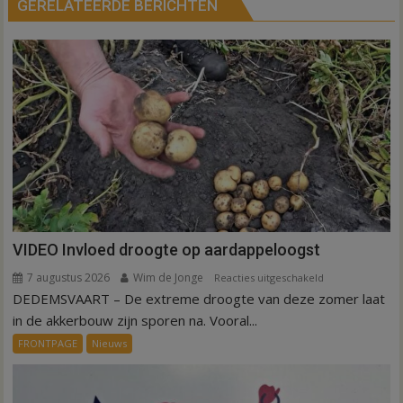
GERELATEERDE BERICHTEN
VIDEO Invloed droogte op aardappeloogst
7 augustus 2026
Wim de Jonge
voor
Reacties uitgeschakeld
DEDEMSVAART – De extreme droogte van deze zomer laat
VIDEO
Invloed
in de akkerbouw zijn sporen na. Vooral...
droogte
FRONTPAGE
Nieuws
op
aardappeloogst