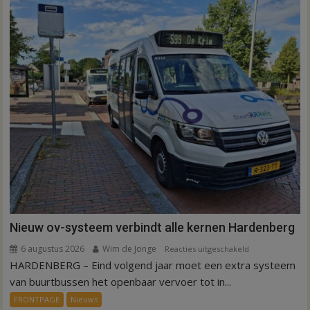
werknemers
Nieuw ov-systeem verbindt alle kernen Hardenberg
6 augustus 2026
Wim de Jonge
voor
Reacties uitgeschakeld
HARDENBERG – Eind volgend jaar moet een extra systeem
Nieuw
ov-
van buurtbussen het openbaar vervoer tot in...
systeem
FRONTPAGE
Nieuws
verbindt