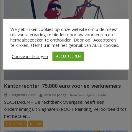
We gebruiken cookies op onze website om u de meest
relevante ervaring te bieden door uw voorkeuren en
herhaalbezoeken te onthouden. Door op "Accepteren"
te klikken, stemt u in met het gebruik van ALLE cookies.
Cookie instellingen
ACCEPTEEREN
Kantonrechter: 75.000 euro voor ex-werknemers
7 augustus 2026
Wim de Jonge
voor
Reacties uitgeschakeld
SLAGHAREN – De rechtbank Overijssel heeft een
Kantonrechter:
75.000
onderneming uit Slagharen (ROOT Painting) veroordeeld tot
euro
het betalen...
voor
FRONTPAGE
Nieuws
ex-