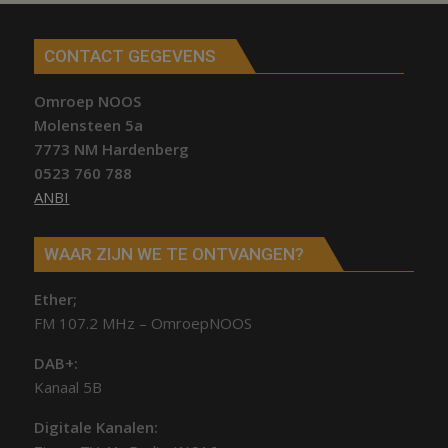
CONTACT GEGEVENS
Omroep NOOS
Molensteen 5a
7773 NM Hardenberg
0523 760 788
ANBI
WAAR ZIJN WE TE ONTVANGEN?
Ether;
FM 107.2 MHz – OmroepNOOS
DAB+:
Kanaal 5B
Digitale Kanalen: