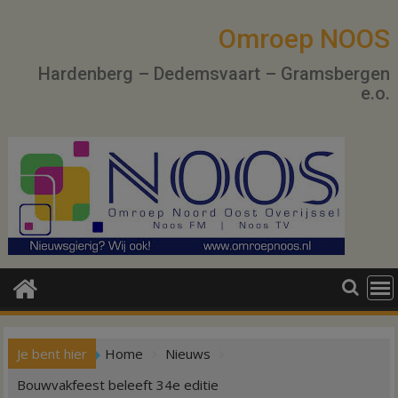
Ga
naar
Omroep NOOS
de
Hardenberg – Dedemsvaart – Gramsbergen
inhoud
e.o.
Je bent hier
Home
Nieuws
Bouwvakfeest beleeft 34e editie