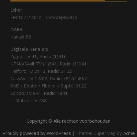
Ether;
FM 107.2 MHz – OmroepNOOS
DAB+:
Kanaal 5B
Digitale Kanalen:
Ziggo: TV 41, Radio (1)916
KPN/XS4all: TV (1)341, Radio (1)041
Telfort: TV 2110, Radio 3122
CaiwAy: TV 12/62, Radio 781/(1)867
XMS / Edutel / Fiber.nl / Stipte: 3122
Solcon: TV 841, Radio 1841
T-Mobile: TV 788
Copyright © Alle rechten voorbehouden
Proudly powered by WordPress
|
Theme: DuperMag by
Acme