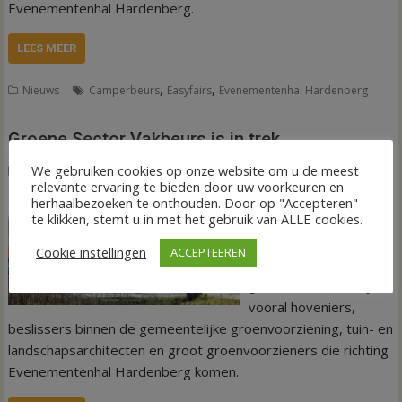
Evenementenhal Hardenberg.
LEES MEER
,
,
Nieuws
Camperbeurs
Easyfairs
Evenementenhal Hardenberg
Groene Sector Vakbeurs is in trek
We gebruiken cookies op onze website om u de meest
12 januari 2023
Tineke Eilander-van den Hof
relevante ervaring te bieden door uw voorkeuren en
De Groene Sector
herhaalbezoeken te onthouden. Door op "Accepteren"
te klikken, stemt u in met het gebruik van ALLE cookies.
Vakbeurs in de
Easyfairs
Cookie instellingen
ACCEPTEEREN
Evenementenhal is
goed in trek. Het zijn
vooral hoveniers,
beslissers binnen de gemeentelijke groenvoorziening, tuin- en
landschapsarchitecten en groot groenvoorzieners die richting
Evenementenhal Hardenberg komen.