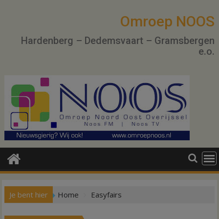
Ga
naar
Omroep NOOS
de
Hardenberg – Dedemsvaart – Gramsbergen
inhoud
e.o.
Je bent hier
Home
Easyfairs