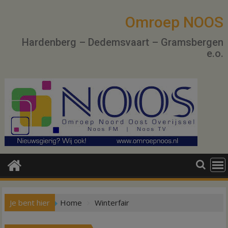
Ga
naar
Omroep NOOS
de
Hardenberg – Dedemsvaart – Gramsbergen
inhoud
e.o.
Je bent hier
Home
Winterfair