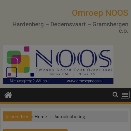
Ga
naar
Omroep NOOS
de
Hardenberg – Dedemsvaart – Gramsbergen
inhoud
e.o.
Je bent hier
Home
Autoblubbering