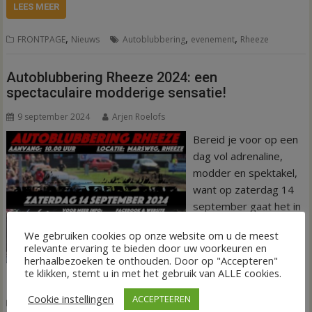
LEES MEER
,
,
,
FRONTPAGE
Nieuws
Autoblubbering
evenement
Rheeze
Autoblubbering Rheeze 2024: een
spectaculaire modderige sensatie!
9 september 2024
Arjen Roelofs
Bereid je voor op een
dag vol adrenaline,
modder en spektakel,
want op zaterdag 14
september gaat het in
Rheeze weer los met
We gebruiken cookies op onze website om u de meest
de Autoblubbering!
relevante ervaring te bieden door uw voorkeuren en
herhaalbezoeken te onthouden. Door op "Accepteren"
LEES MEER
te klikken, stemt u in met het gebruik van ALLE cookies.
Cookie instellingen
ACCEPTEEREN
,
,
Nieuws
Autoblubbering
evenement
Rheeze