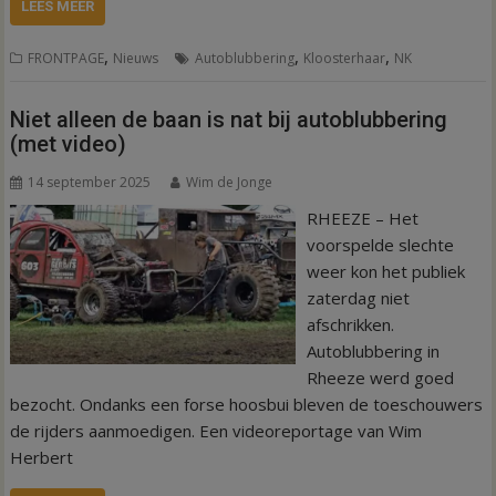
LEES MEER
,
,
,
FRONTPAGE
Nieuws
Autoblubbering
Kloosterhaar
NK
Niet alleen de baan is nat bij autoblubbering
(met video)
14 september 2025
Wim de Jonge
RHEEZE – Het
voorspelde slechte
weer kon het publiek
zaterdag niet
afschrikken.
Autoblubbering in
Rheeze werd goed
bezocht. Ondanks een forse hoosbui bleven de toeschouwers
de rijders aanmoedigen. Een videoreportage van Wim
Herbert