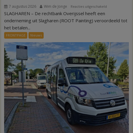
7 augustus 2026
Wim de Jonge
voor
Reacties uitgeschakeld
SLAGHAREN – De rechtbank Overijssel heeft een
Kantonrechter:
75.000
onderneming uit Slagharen (ROOT Painting) veroordeeld tot
euro
het betalen...
voor
FRONTPAGE
Nieuws
ex-
werknemers