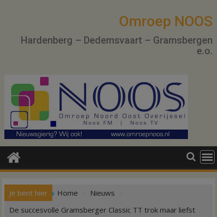
Ga
naar
Omroep NOOS
de
Hardenberg – Dedemsvaart – Gramsbergen
inhoud
e.o.
Je bent hier
Home
Nieuws
De succesvolle Gramsberger Classic TT trok maar liefst