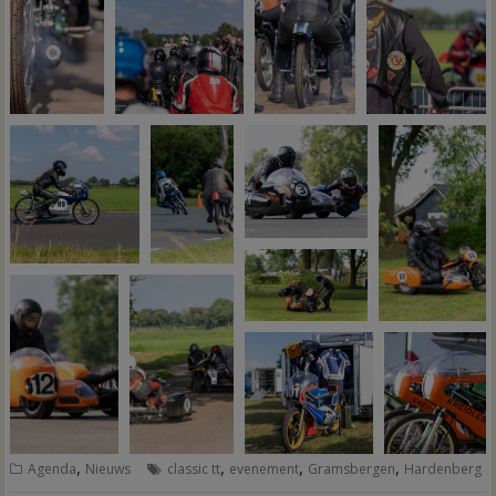
,
,
,
,
Agenda
Nieuws
classic tt
evenement
Gramsbergen
Hardenberg