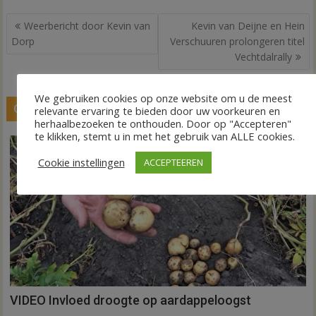
Bericht
Weerbericht door Kevin van
Kevin van Deijne en Hein
navigatie
Dorp
Verschuuren prolongeren titel
Vechtdalrally
We gebruiken cookies op onze website om u de meest
GERELATEERDE BERICHTEN
relevante ervaring te bieden door uw voorkeuren en
herhaalbezoeken te onthouden. Door op "Accepteren"
te klikken, stemt u in met het gebruik van ALLE cookies.
Cookie instellingen
ACCEPTEEREN
VIDEO Invloed droogte op aardappeloogst