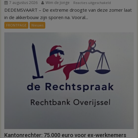
7 augustus 2026
Wim de Jonge
voor
Reacties uitgeschakeld
DEDEMSVAART – De extreme droogte van deze zomer laat
VIDEO
Invloed
in de akkerbouw zijn sporen na. Vooral...
droogte
FRONTPAGE
Nieuws
op
aardappeloogst
Kantonrechter: 75.000 euro voor ex-werknemers