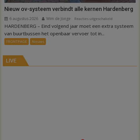
Nieuw ov-systeem verbindt alle kernen Hardenberg
6 augustus 2026
Wim de Jonge
voor
Reacties uitgeschakeld
HARDENBERG – Eind volgend jaar moet een extra systeem
Nieuw
ov-
van buurtbussen het openbaar vervoer tot in...
systeem
FRONTPAGE
Nieuws
verbindt
alle
kernen
LIVE
Hardenberg